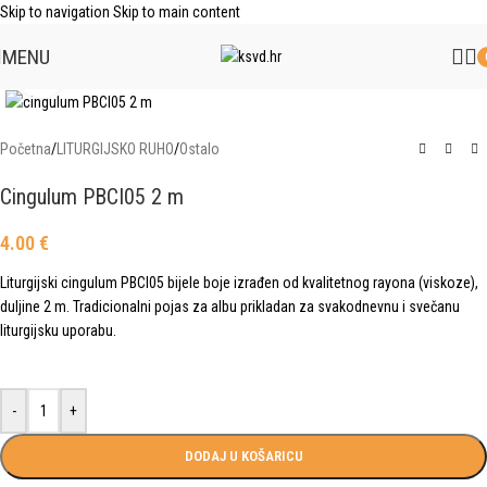
Skip to navigation
Skip to main content
MENU
Click to enlarge
Početna
/
LITURGIJSKO RUHO
/
Ostalo
Cingulum PBCI05 2 m
4.00
€
Liturgijski cingulum PBCI05 bijele boje izrađen od kvalitetnog rayona (viskoze),
duljine 2 m. Tradicionalni pojas za albu prikladan za svakodnevnu i svečanu
liturgijsku uporabu.
-
+
DODAJ U KOŠARICU