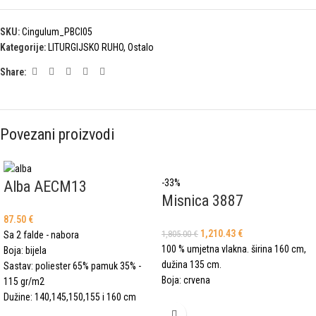
SKU:
Cingulum_PBCI05
Kategorije:
LITURGIJSKO RUHO
,
Ostalo
Share:
Povezani proizvodi
-33%
Alba AECM13
Misnica 3887
87.50
€
1,210.43
€
1,805.00
€
Sa 2 falde - nabora
100 % umjetna vlakna. širina 160 cm,
Boja: bijela
dužina 135 cm.
Sastav: poliester 65% pamuk 35% -
Boja: crvena
115 gr/m2
Dužine: 140,145,150,155 i 160 cm