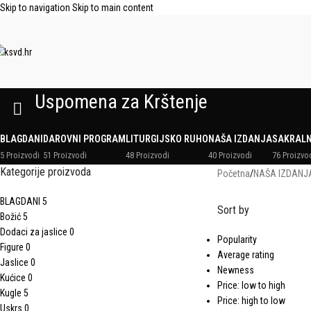
Skip to navigation
Skip to main content
Uspomena za Krštenje
BLAGDANI
DAROVNI PROGRAM
LITURGIJSKO RUHO
NAŠA IZDANJA
SAKRAL
5 Proizvodi
51 Proizvodi
48 Proizvodi
40 Proizvodi
76 Proizvo
Kategorije proizvoda
Početna
/
NAŠA IZDANJ
BLAGDANI
5
Sort by
Božić
5
Dodaci za jaslice
0
Popularity
Figure
0
Average rating
Jaslice
0
Newness
Kućice
0
Price: low to high
Kugle
5
Price: high to low
Uskrs
0