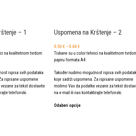
štenje – 1
Uspomena na Krštenje – 2
0.50
€
–
0.60
€
ici na kvalitetnom tvrdom
Tiskane su u color tehnici na kvalitetnom tvrdo
papiru formata A4.
ost ispisa svih podataka
Također nudimo mogućnost ispisa svih podata
 Za ispisane uspomene
koje sadrži uspomena. Za ispisane uspomene
vezane za tekst dostavite
molimo Vas da podatke vezane za tekst dostav
irajte telefonski.
na e-mail ili nas kontaktirajte telefonski.
Odaberi opcije