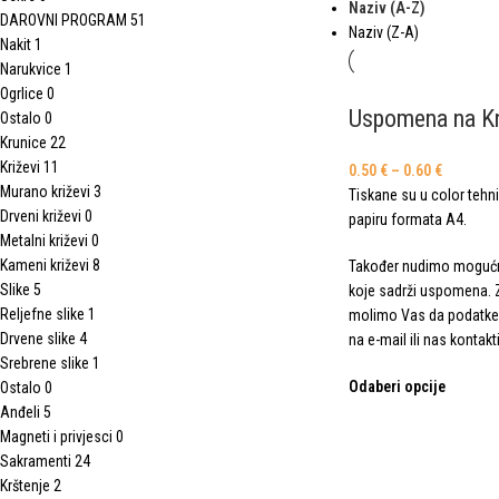
Naziv (A-Z)
DAROVNI PROGRAM
51
Naziv (Z-A)
Nakit
1
Narukvice
1
Ogrlice
0
Uspomena na Kr
Ostalo
0
Krunice
22
Križevi
11
0.50
€
–
0.60
€
Murano križevi
3
Tiskane su u color tehn
Drveni križevi
0
papiru formata A4.
Metalni križevi
0
Kameni križevi
8
Također nudimo mogućn
Slike
5
koje sadrži uspomena.
Reljefne slike
1
molimo Vas da podatke 
Drvene slike
4
na e-mail ili nas kontakt
Srebrene slike
1
Odaberi opcije
Ostalo
0
Anđeli
5
Magneti i privjesci
0
Sakramenti
24
Krštenje
2