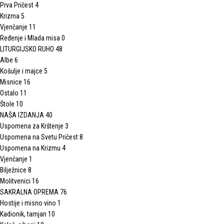
Prva Pričest
4
Krizma
5
Vjenčanje
11
Ređenje i Mlada misa
0
LITURGIJSKO RUHO
48
Albe
6
Košulje i majce
5
Misnice
16
Ostalo
11
Štole
10
NAŠA IZDANJA
40
Uspomena za Krštenje
3
Uspomena na Svetu Pričest
8
Uspomena na Krizmu
4
Vjenčanje
1
Bilježnice
8
Molitvenici
16
SAKRALNA OPREMA
76
Hostije i misno vino
1
Kadionik, tamjan
10