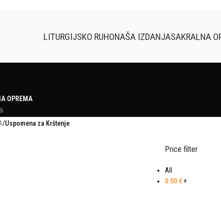
LITURGIJSKO RUHO
NAŠA IZDANJA
SAKRALNA O
NA OPREMA
di
A
/
Uspomena za Krštenje
Price filter
All
0.00
€
+