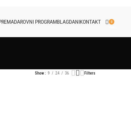
PREMA
DAROVNI PROGRAM
BLAGDANI
KONTAKT
0
items
Show
9
24
36
Filters