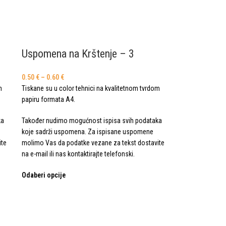
Uspomena na Krštenje – 3
0.50
€
–
0.60
€
m
Tiskane su u color tehnici na kvalitetnom tvrdom
papiru formata A4.
ka
Također nudimo mogućnost ispisa svih podataka
koje sadrži uspomena. Za ispisane uspomene
ite
molimo Vas da podatke vezane za tekst dostavite
na e-mail ili nas kontaktirajte telefonski.
Odaberi opcije