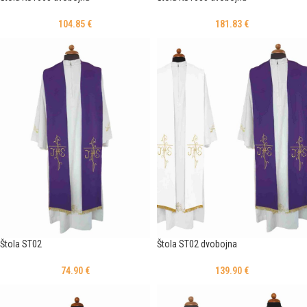
104.85
€
181.83
€
Štola ST02
Štola ST02 dvobojna
74.90
€
139.90
€