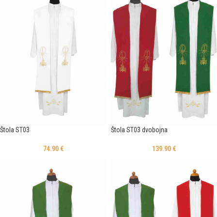
Štola ST03
Štola ST03 dvobojna
74.90
€
139.90
€