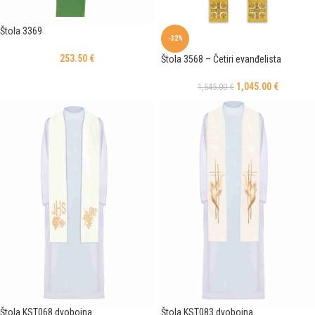
Štola 3369
-32%
253.50
€
Štola 3568 – Četiri evanđelista
1,045.00
€
1,545.00
€
Štola KST068 dvobojna
Štola KST083 dvobojna