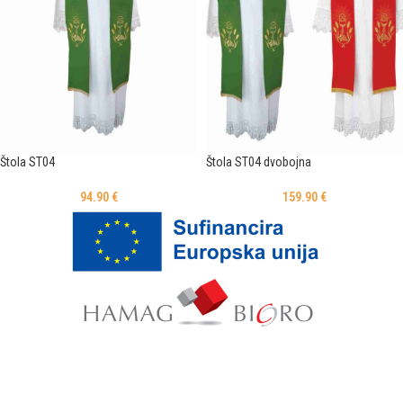
Štola ST04
Štola ST04 dvobojna
94.90
€
159.90
€