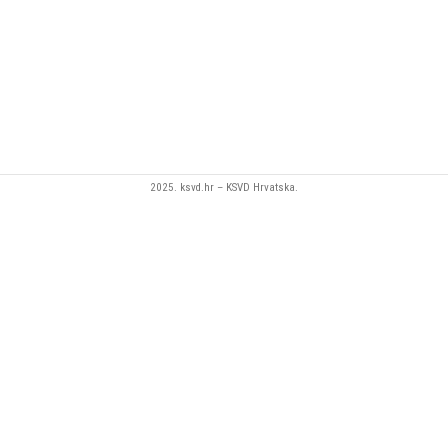
zlatnim detaljima ili ručno obojanoj
varijanti. Bočne strane ukrašene su
dekorativnim pleterom, a slika je
prikladna za zidno ili samostalno
postavljanje pomoću priloženog
postolja.
2025. ksvd.hr – KSVD Hrvatska.