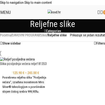
Skip to navigation
Skip to main content
MENU
Reljefne slike
Categories
Početna
/
DAROVNI PROGRAM
/
Slike
/
Reljefne slike
Prikazuje se jedan rezultat
Show sidebar
Filters
Slika posljednja večera reljef 81353
125.90
€
–
245.00
€
Posrebrena reljefna slika “Posljednja
večera”, izrađena inovativnom Miro
Silver® tehnologijom s površinskim
slojem čistog srebra 999,95‰.
Dostupna je u više dimenzija i završnih
ODABERI OPCIJE
izvedbi: potpuno posrebrena, sa