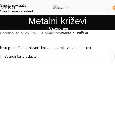
Skip to navigation
MENU
Skip to main content
Metalni križevi
Categories
Početna
/
DAROVNI PROGRAM
/
Križevi
/
Metalni križevi
Nisu pronađeni proizvodi koji odgovaraju vašem odabiru.