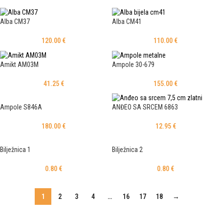
Alba CM37
Alba CM41
120.00
€
110.00
€
Amikt AM03M
Ampole 30-679
41.25
€
155.00
€
Ampole S846A
ANĐEO SA SRCEM 6863
180.00
€
12.95
€
Bilježnica 1
Bilježnica 2
0.80
€
0.80
€
1
2
3
4
…
16
17
18
→