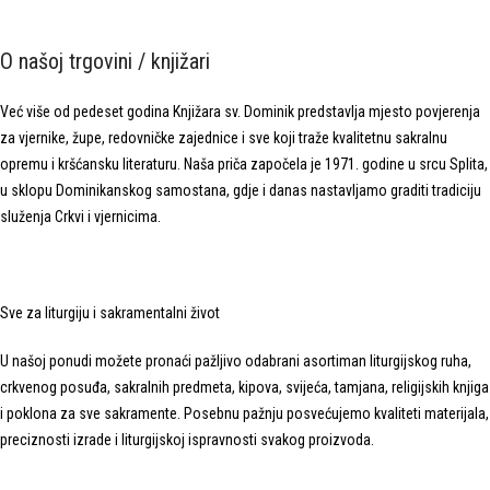
O našoj trgovini / knjižari
Već više od pedeset godina Knjižara sv. Dominik predstavlja mjesto povjerenja
za vjernike, župe, redovničke zajednice i sve koji traže kvalitetnu sakralnu
opremu i kršćansku literaturu. Naša priča započela je 1971. godine u srcu Splita,
u sklopu Dominikanskog samostana, gdje i danas nastavljamo graditi tradiciju
služenja Crkvi i vjernicima.
Sve za liturgiju i sakramentalni život
U našoj ponudi možete pronaći pažljivo odabrani asortiman liturgijskog ruha,
crkvenog posuđa, sakralnih predmeta, kipova, svijeća, tamjana, religijskih knjiga
i poklona za sve sakramente. Posebnu pažnju posvećujemo kvaliteti materijala,
preciznosti izrade i liturgijskoj ispravnosti svakog proizvoda.