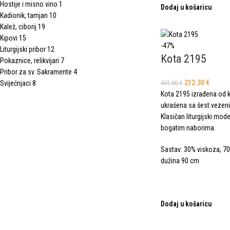
Hostije i misno vino
1
Dodaj u košaricu
Kadionik, tamjan
10
Kalež, ciborij
19
Kipovi
15
-47%
Liturgijski pribor
12
Kota 2195
Pokaznice, relikvijari
7
Pribor za sv. Sakramente
4
212.30
€
Svijećnjaci
8
401.00
€
Kota 2195 izrađena od k
ukrašena sa šest vezenih
Klasičan liturgijski mod
bogatim naborima.
Sastav: 30% viskoza, 70
dužina 90 cm
Dodaj u košaricu