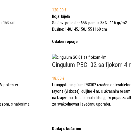
120.00
€
Boja: bijela
5 i 160 cm
Sastav: poliester 65% pamuk 35% - 115 gr/m2
Dužine: 140,145,150,155 i 160 cm
Odaberi opcije
Cingulum PBCI 02 sa fjokom 4 
18.00
€
% poliester
Liturgijski cingulum PBCI02 izrađen od kvalitetn
rayona (viskoze), duljine 4 m, s ukrasnim resam
na krajevima. Tradicionalni liturgijski pojas za a
zrezom, s naborima
za svakodnevnu i svečanu uporabu.
Dodaj u košaricu