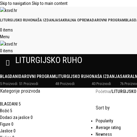
Skip to navigation
Skip to main content
LITURGIJSKO RUHO
NAŠA IZDANJA
SAKRALNA OPREMA
DAROVNI PROGRAM
BLAGD
0
items
Menu
0
items
LITURGIJSKO RUHO
BLAGDANI
DAROVNI PROGRAM
LITURGIJSKO RUHO
NAŠA IZDANJA
SAKRAL
5 Proizvodi
51 Proizvodi
48 Proizvodi
40 Proizvodi
76 Proizvo
Kategorije proizvoda
Početna
/
LITURGIJSKO
BLAGDANI
5
Sort by
Božić
5
Dodaci za jaslice
0
Popularity
Figure
0
Average rating
Jaslice
0
Newness