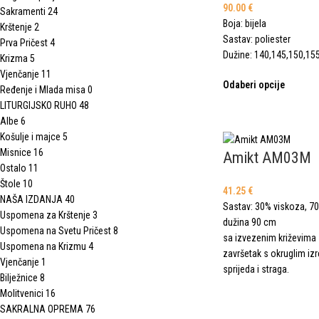
90.00
€
Sakramenti
24
Boja: bijela
Krštenje
2
Sastav: poliester
Prva Pričest
4
Dužine: 140,145,150,15
Krizma
5
Vjenčanje
11
Odaberi opcije
Ređenje i Mlada misa
0
LITURGIJSKO RUHO
48
Albe
6
Košulje i majce
5
Misnice
16
Amikt AM03M
Ostalo
11
Štole
10
41.25
€
NAŠA IZDANJA
40
Sastav: 30% viskoza, 70
Uspomena za Krštenje
3
dužina 90 cm
Uspomena na Svetu Pričest
8
sa izvezenim križevima
Uspomena na Krizmu
4
završetak s okruglim i
Vjenčanje
1
sprijeda i straga.
Bilježnice
8
Molitvenici
16
SAKRALNA OPREMA
76