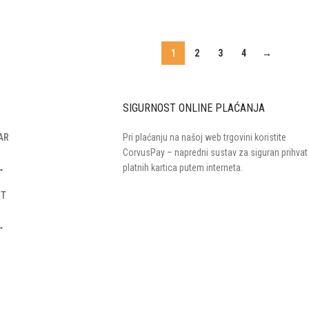
1
2
3
4
→
SIGURNOST ONLINE PLAĆANJA
AR
Pri plaćanju na našoj web trgovini koristite
CorvusPay – napredni sustav za siguran prihvat
platnih kartica putem interneta.
 →
IT
 →