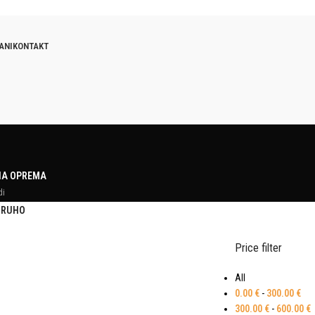
ANI
KONTAKT
NA OPREMA
di
 RUHO
Price filter
All
0.00
€
-
300.00
€
300.00
€
-
600.00
€