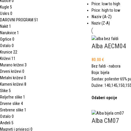
Kućice
0
Price: low to high
Kugle
5
Price: high to low
Uskrs
0
Naziv (A-Z)
DAROVNI PROGRAM
51
Naziv (Z-A)
Nakit
1
Narukvice
1
Ogrlice
0
Alba AECM04
Ostalo
0
Krunice
22
Križevi
11
80.00
€
Murano križevi
3
Bez faldi - nabora
Drveni križevi
0
Boja: bijela
Metalni križevi
0
Sastav: poliester 65% 
Kameni križevi
8
Dužine: 140,145,150,15
Slike
5
Reljefne slike
1
Odaberi opcije
Drvene slike
4
Srebrene slike
1
Ostalo
0
Alba CM07
Anđeli
5
Magneti i privjesci
0