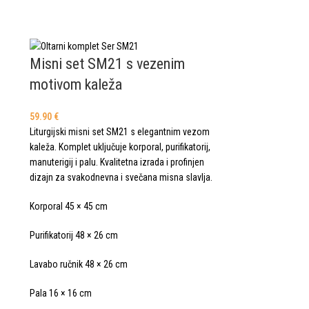
Misni set SM21 s vezenim
motivom kaleža
59.90
€
Liturgijski misni set SM21 s elegantnim vezom
kaleža. Komplet uključuje korporal, purifikatorij,
manuterigij i palu. Kvalitetna izrada i profinjen
dizajn za svakodnevna i svečana misna slavlja.
Korporal 45 × 45 cm
Purifikatorij 48 × 26 cm
Lavabo ručnik 48 × 26 cm
Pala 16 × 16 cm