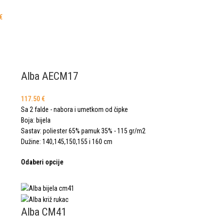
€
Alba AECM17
117.50
€
Sa 2 falde - nabora i umetkom od čipke
Boja: bijela
Sastav: poliester 65% pamuk 35% - 115 gr/m2
Dužine: 140,145,150,155 i 160 cm
Odaberi opcije
Alba CM41