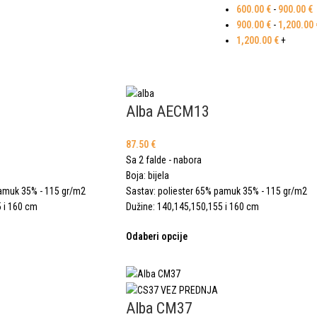
600.00
€
-
900.00
€
900.00
€
-
1,200.00
1,200.00
€
+
Alba AECM13
87.50
€
Sa 2 falde - nabora
Boja: bijela
pamuk 35% - 115 gr/m2
Sastav: poliester 65% pamuk 35% - 115 gr/m2
5 i 160 cm
Dužine: 140,145,150,155 i 160 cm
Odaberi opcije
Alba CM37