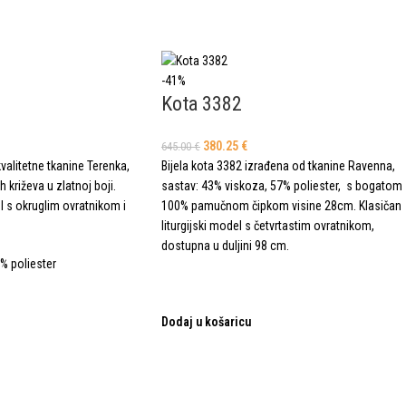
-41%
Kota 3382
380.25
€
645.00
€
valitetne tkanine Terenka,
Bijela kota 3382 izrađena od tkanine Ravenna,
 križeva u zlatnoj boji.
sastav: 43% viskoza, 57% poliester, s bogatom
el s okruglim ovratnikom i
100% pamučnom čipkom visine 28cm. Klasičan
liturgijski model s četvrtastim ovratnikom,
dostupna u duljini 98 cm.
% poliester
Dodaj u košaricu