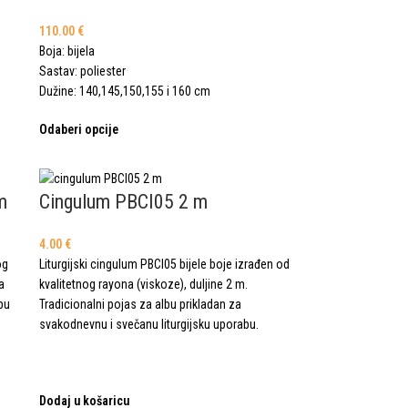
110.00
€
Boja: bijela
Sastav: poliester
Dužine: 140,145,150,155 i 160 cm
Odaberi opcije
m
Cingulum PBCI05 2 m
4.00
€
og
Liturgijski cingulum PBCI05 bijele boje izrađen od
a
kvalitetnog rayona (viskoze), duljine 2 m.
lbu
Tradicionalni pojas za albu prikladan za
svakodnevnu i svečanu liturgijsku uporabu.
Dodaj u košaricu