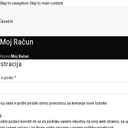
Skip to navigation
Skip to main content
Moj Račun
Home
/
Moj Račun
stracija
*
 e-pošte
esu vaše e-pošte poslati ćemo poveznicu za kreiranje nove lozinke.
...
obni podaci koristit će se za podršku vašem iskustvu na ovoj web stranici, za u
pom vašem računu i za druge svrhe opisane u našem
politika privatnosti
.