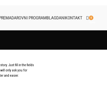
PREMA
DAROVNI PROGRAM
BLAGDANI
KONTAKT
0
items
ry. Just fill in the fields
will only ask you for
er and easier.