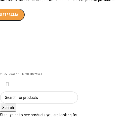
GISTRACIJA
2025. ksvd.hr – KSVD Hrvatska.
Search
Start typing to see products you are looking for.