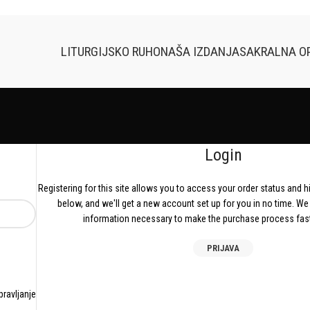
LITURGIJSKO RUHO
NAŠA IZDANJA
SAKRALNA O
Login
Registering for this site allows you to access your order status and histo
below, and we'll get a new account set up for you in no time. We 
information necessary to make the purchase process fast
PRIJAVA
pravljanje