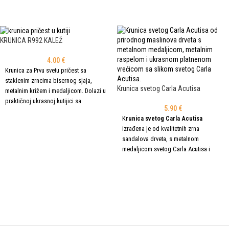
plavoj i rozoj boji.
posebne prigode. Figurica je bijele
ODABERI OPCIJE
boje, dok su krila dostupna u zlatnoj,
plavoj i rozoj boji.
KRUNICA R992 KALEŽ
4.00
€
Krunica za Prvu svetu pričest sa
staklenim zrncima bisernog sjaja,
Krunica svetog Carla Acutisa
metalnim križem i medaljicom. Dolazi u
praktičnoj ukrasnoj kutijici sa
5.90
€
ukrasnom naljepnicom kaleža, te je
ODABERI OPCIJE
K
runica svetog Carla Acutisa
idealan dar za prvopričesnike.
izrađena je od kvalitetnih zrna
sandalova drveta, s metalnom
medaljicom svetog Carla Acutisa i
metalnim raspelom. Dolazi u ukrasnoj
DODAJ U KOŠARICU
platnenoj vrećici sa slikom svetog
Carla Acutisa, što je čini prikladnom za
svakodnevnu molitvu, hodočašća ili
kao poseban dar.