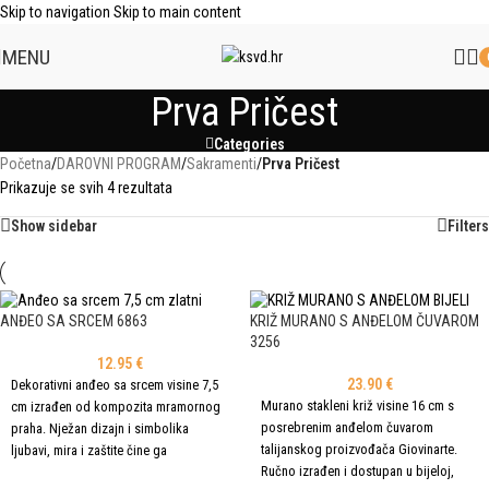
Skip to navigation
Skip to main content
MENU
Prva Pričest
Categories
Početna
/
DAROVNI PROGRAM
/
Sakramenti
/
Prva Pričest
Prikazuje se svih 4 rezultata
Show sidebar
Filters
ANĐEO SA SRCEM 6863
KRIŽ MURANO S ANĐELOM ČUVAROM
3256
12.95
€
23.90
€
Dekorativni anđeo sa srcem visine 7,5
Murano stakleni križ visine 16 cm s
cm izrađen od kompozita mramornog
posrebrenim anđelom čuvarom
praha. Nježan dizajn i simbolika
talijanskog proizvođača Giovinarte.
ljubavi, mira i zaštite čine ga
Ručno izrađen i dostupan u bijeloj,
prekrasnim ukrasom doma ili darom za
ODABERI OPCIJE