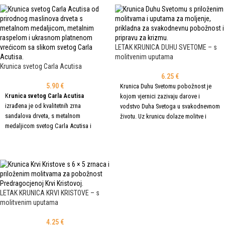
boje, dok su krila dostupna u zlatnoj,
plavoj i rozoj boji.
LETAK KRUNICA DUHU SVETOME – s
molitvenim uputama
Krunica svetog Carla Acutisa
6.25
€
5.90
€
Krunica Duhu Svetomu pobožnost je
K
runica svetog Carla Acutisa
kojom vjernici zazivaju darove i
izrađena je od kvalitetnih zrna
vodstvo Duha Svetoga u svakodnevnom
sandalova drveta, s metalnom
životu. Uz krunicu dolaze molitve i
medaljicom svetog Carla Acutisa i
upute za pravilno moljenje, što je čini
DODAJ U KOŠARICU
metalnim raspelom. Dolazi u ukrasnoj
prikladnom za osobnu i zajedničku
DODAJ U KOŠARICU
platnenoj vrećici sa slikom svetog
molitvu. Ova pobožnost moli se na
Carla Acutisa, što je čini prikladnom za
klasičnoj Gospinoj krunici
.
svakodnevnu molitvu, hodočašća ili
kao poseban dar.
LETAK KRUNICA KRVI KRISTOVE – s
molitvenim uputama
4.25
€