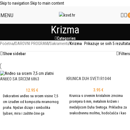
Skip to navigation
Skip to main content
MENU
Krizma
Categories
Početna
/
DAROVNI PROGRAM
/
Sakramenti
/
Krizma
Prikazuje se svih 5 rezultata
Show sidebar
Filters
KRUNICA DUH SVETI R1044
ANĐEO SA SRCEM 6863
3.95
€
12.95
€
Krunica s crvenim kristalnim zrncima
Dekorativni anđeo sa srcem visine 7,5
promjera 6 mm, metalnim križem i
cm izrađen od kompozita mramornog
medaljicom Duha Svetoga. Prikladna za
praha. Nježan dizajn i simbolika
svakodnevnu molitvu, hodočašća i kao
ljubavi, mira i zaštite čine ga
duhovni dar.
prekrasnim ukrasom doma ili darom za
DODAJ U KOŠARICU
ODABERI OPCIJE
posebne prigode. Figurica je bijele