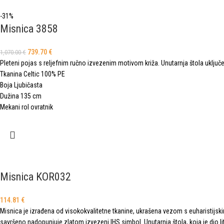
-31%
Misnica 3858
739.70
€
1,070.00
€
Pleteni pojas s reljefnim ručno izvezenim motivom križa. Unutarnja štola uključ
Tkanina Celtic 100% PE
Boja Ljubičasta
Dužina 135 cm
Mekani rol ovratnik
Misnica KOR032
114.81
€
Misnica je izrađena od visokokvalitetne tkanine, ukrašena vezom s euharistijsk
savršeno nadopunjuje zlatom izvezeni IHS simbol. Unutarnja štola, koja je dio li