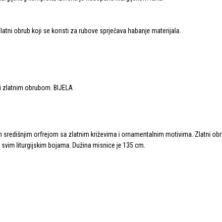
atni obrub koji se koristi za rubove sprječava habanje materijala.
 središnjim orfrejom sa zlatnim križevima i ornamentalnim motivima. Zlatni ob
u svim liturgijskim bojama. Dužina misnice je 135 cm.