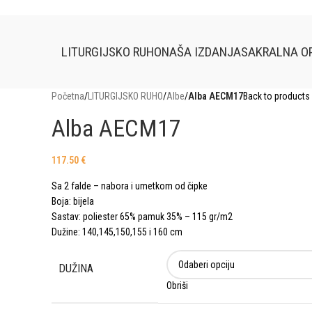
LITURGIJSKO RUHO
NAŠA IZDANJA
SAKRALNA O
Početna
/
LITURGIJSKO RUHO
/
Albe
/
Alba AECM17
Back to products
Alba AECM17
117.50
€
Sa 2 falde – nabora i umetkom od čipke
Boja: bijela
Sastav: poliester 65% pamuk 35% – 115 gr/m2
Dužine: 140,145,150,155 i 160 cm
DUŽINA
Obriši