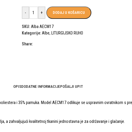
-
+
DODAJ U KOŠARICU
SKU:
Alba AECM17
Kategorije:
Albe
,
LITURGIJSKO RUHO
Share:
OPIS
DODATNE INFORMACIJE
POŠALJI UPIT
5% poliestera i 35% pamuka. Model AECM17 odlikuje se uspravnim ovratnikom s pr
a, a zahvaljujući kvalitetnoj tkanini jednostavna je za održavanje i glačanje.