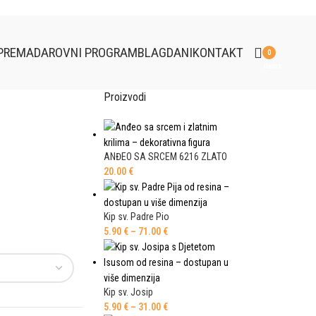
PREMA
DAROVNI PROGRAM
BLAGDANI
KONTAKT
0
items
Proizvodi
ANĐEO SA SRCEM 6216 ZLATO
20.00
€
Kip sv. Padre Pio
5.90
€
–
71.00
€
Kip sv. Josip
5.90
€
–
31.00
€