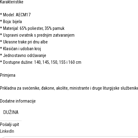
Karakteristike
* Model: AECM17
* Boja: bijela
* Materijal: 65% poliester, 35% pamuk
* Uspravni ovratnik s prednjim zatvaranjem
* Ukrasne trake pri dnu albe
* Klasičan i udoban kroj
* Jednostavno održavanje
* Dostupne dužine: 140, 145, 150, 155 i 160 cm
Primjena
Prikladna za svećenike, đakone, akolite, ministrante i druge liturgijske službenike
Dodatne informacije
DUŽINA
Pošalji upit
LinkedIn