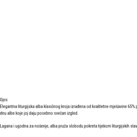
Opis
Elegantna liturgijska alba klasičnog kroja izrađena od kvalitetne mješavine 6
dnu albe koje joj daju posebno svečan izgled.
Lagana i ugodna za nošenje, alba pruža slobodu pokreta tijekom liturgijskih slavlj