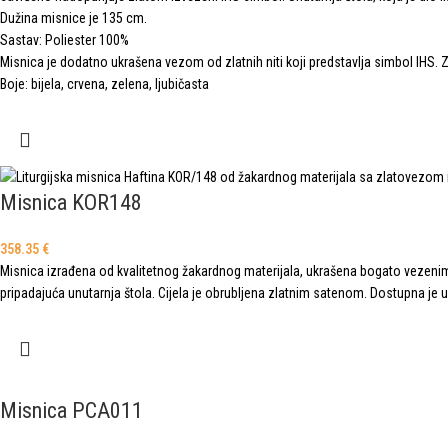
Dužina misnice je 135 cm.
Sastav: Poliester 100%
Misnica je dodatno ukrašena vezom od zlatnih niti koji predstavlja simbol IHS. Zl
Boje: bijela, crvena, zelena, ljubičasta
Misnica KOR148
358.35
€
Misnica izrađena od kvalitetnog žakardnog materijala, ukrašena bogato vezenim
pripadajuća unutarnja štola. Cijela je obrubljena zlatnim satenom. Dostupna je 
Misnica PCA011