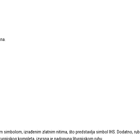
ena.
im simbolom, izrađenim zlatnim nitima, što predstavlja simbol IHS. Dodatno, rub
turgijskog kompleta, izvrsna je nadopuna liturgijskom ruhu.