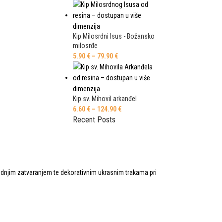
Kip Milosrdni Isus - Božansko
milosrđe
5.90
€
–
79.90
€
Kip sv. Mihovil arkanđel
6.60
€
–
124.90
€
Recent Posts
ednjim zatvaranjem te dekorativnim ukrasnim trakama pri