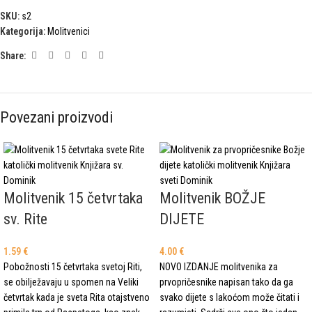
SKU:
s2
Kategorija:
Molitvenici
Share:
Povezani proizvodi
Molitvenik 15 četvrtaka
Molitvenik BOŽJE
sv. Rite
DIJETE
1.59
€
4.00
€
Pobožnosti 15 četvrtaka svetoj Riti,
NOVO IZDANJE molitvenika za
se obilježavaju u spomen na Veliki
prvopričesnike napisan tako da ga
četvrtak kada je sveta Rita otajstveno
svako dijete s lakoćom može čitati i