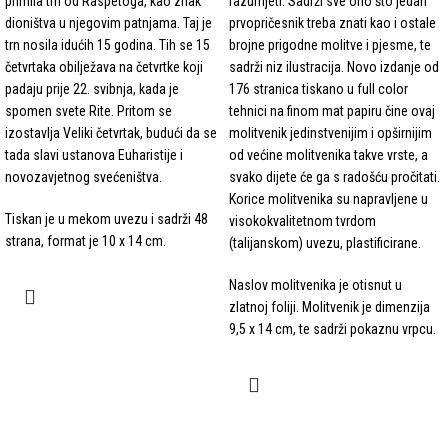
primila trn od Raspetoga, kao znak
razumjeti. Sadrži sve ono što jedan
dioništva u njegovim patnjama. Taj je
prvopričesnik treba znati kao i ostale
trn nosila idućih 15 godina. Tih se 15
brojne prigodne molitve i pjesme, te
četvrtaka obilježava na četvrtke koji
sadrži niz ilustracija. Novo izdanje od
padaju prije 22. svibnja, kada je
176 stranica tiskano u full color
spomen svete Rite. Pritom se
tehnici na finom mat papiru čine ovaj
izostavlja Veliki četvrtak, budući da se
molitvenik jedinstvenijim i opširnijim
tada slavi ustanova Euharistije i
od većine molitvenika takve vrste, a
novozavjetnog svećeništva.
svako dijete će ga s radošću pročitati.
Korice molitvenika su napravljene u
Tiskan je u mekom uvezu i sadrži 48
visokokvalitetnom tvrdom
strana, format je 10 x 14 cm.
(talijanskom) uvezu, plastificirane.
Naslov molitvenika je otisnut u
zlatnoj foliji. Molitvenik je dimenzija
9,5 x 14 cm, te sadrži pokaznu vrpcu.