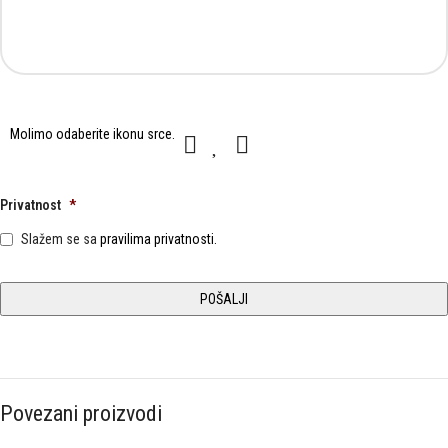
Molimo
Molimo odaberite ikonu
srce
.
1
2
3
odaberite
ikonu
srce.
Privatnost
*
Slažem se sa
pravilima privatnosti.
Povezani proizvodi