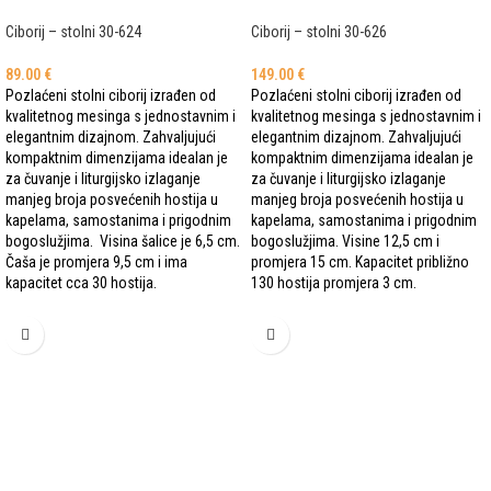
Ciborij – stolni 30-624
Ciborij – stolni 30-626
89.00
€
149.00
€
Pozlaćeni stolni ciborij izrađen od
Pozlaćeni stolni ciborij izrađen od
kvalitetnog mesinga s jednostavnim i
kvalitetnog mesinga s jednostavnim i
elegantnim dizajnom. Zahvaljujući
elegantnim dizajnom. Zahvaljujući
kompaktnim dimenzijama idealan je
kompaktnim dimenzijama idealan je
za čuvanje i liturgijsko izlaganje
za čuvanje i liturgijsko izlaganje
manjeg broja posvećenih hostija u
manjeg broja posvećenih hostija u
kapelama, samostanima i prigodnim
kapelama, samostanima i prigodnim
bogoslužjima. Visina šalice je 6,5 cm.
bogoslužjima. Visine 12,5 cm i
Čaša je promjera 9,5 cm i ima
promjera 15 cm. Kapacitet približno
kapacitet cca 30 hostija.
130 hostija promjera 3 cm.