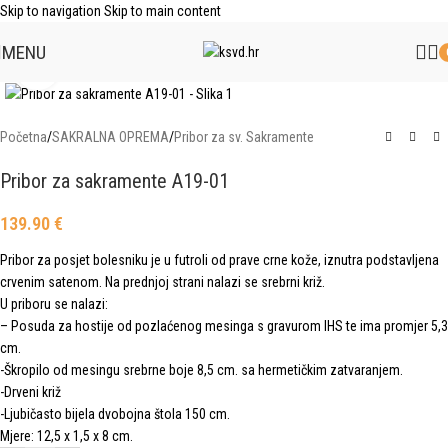
Skip to navigation
Skip to main content
MENU
Click to enlarge
Početna
/
SAKRALNA OPREMA
/
Pribor za sv. Sakramente
Pribor za sakramente A19-01
139.90
€
Pribor za posjet bolesniku je u futroli od prave crne kože, iznutra podstavljena
crvenim satenom. Na prednjoj strani nalazi se srebrni križ.
U priboru se nalazi:
– Posuda za hostije od pozlaćenog mesinga s gravurom IHS te ima promjer 5,3
cm.
-Škropilo od mesingu srebrne boje 8,5 cm. sa hermetičkim zatvaranjem.
-Drveni križ
-Ljubičasto bijela dvobojna štola 150 cm.
Mjere: 12,5 x 1,5 x 8 cm.