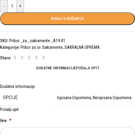
-
+
DODAJ U KOŠARICU
SKU:
Pribor _za _sakramente _A19-01
Kategorije:
Pribor za sv. Sakramente
,
SAKRALNA OPREMA
Share:
DODATNE INFORMACIJE
POŠALJI UPIT
Dodatne informacije
OPCIJE
Ispisana Uspomena
,
Neispisana Uspomena
Pošalji upit
Ime
*