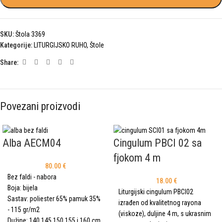
SKU:
Štola 3369
Kategorije:
LITURGIJSKO RUHO
,
Štole
Share:
Povezani proizvodi
Alba AECM04
Cingulum PBCI 02 sa
fjokom 4 m
80.00
€
Bez faldi - nabora
18.00
€
Boja: bijela
Liturgijski cingulum PBCI02
Sastav: poliester 65% pamuk 35%
izrađen od kvalitetnog rayona
- 115 gr/m2
(viskoze), duljine 4 m, s ukrasnim
Dužine: 140,145,150,155 i 160 cm