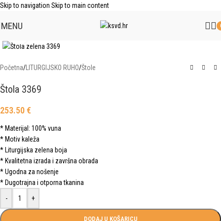
Skip to navigation
Skip to main content
MENU
Click to enlarge
Početna
/
LITURGIJSKO RUHO
/
Štole
Štola 3369
253.50
€
* Materijal: 100% vuna
* Motiv kaleža
* Liturgijska zelena boja
* Kvalitetna izrada i završna obrada
* Ugodna za nošenje
* Dugotrajna i otporna tkanina
-
+
DODAJ U KOŠARICU