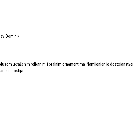
dusom ukrašenim reljefnim floralnim ornamentima. Namijenjen je dostojanstveno
dardnih hostija.