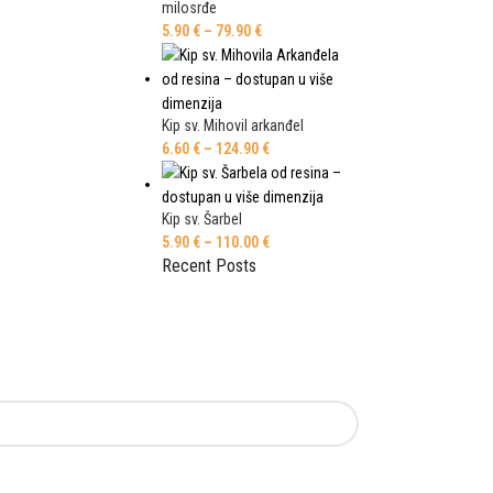
milosrđe
5.90
€
–
79.90
€
Kip sv. Mihovil arkanđel
6.60
€
–
124.90
€
Kip sv. Šarbel
5.90
€
–
110.00
€
Recent Posts