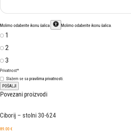
Molimo odaberite ikonu
šalica
.
Molimo odaberite ikonu šalica.
1
2
3
Privatnost
*
Slažem se sa
pravilima privatnosti.
Povezani proizvodi
Ciborij – stolni 30-624
89.00
€