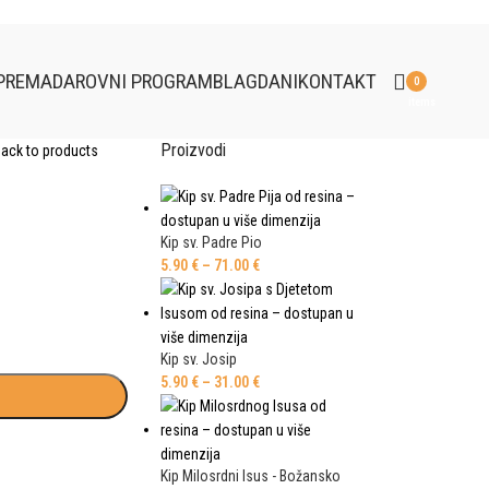
PREMA
DAROVNI PROGRAM
BLAGDANI
KONTAKT
0
items
Proizvodi
ack to products
Kip sv. Padre Pio
5.90
€
–
71.00
€
Kip sv. Josip
5.90
€
–
31.00
€
Kip Milosrdni Isus - Božansko