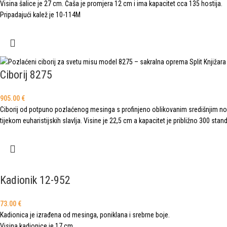
Visina šalice je 27 cm. Čaša je promjera 12 cm i ima kapacitet cca 135 hostija.
Pripadajući kalež je 10-114M
Ciborij 8275
905.00
€
Ciborij od potpuno pozlaćenog mesinga s profinjeno oblikovanim središnjim no
tijekom euharistijskih slavlja. Visine je 22,5 cm a kapacitet je približno 300 stan
Kadionik 12-952
73.00
€
Kadionica je izrađena od mesinga, poniklana i srebrne boje.
Visina kadionice je 17 cm.