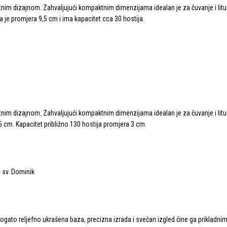
tnim dizajnom. Zahvaljujući kompaktnim dimenzijama idealan je za čuvanje i litu
je promjera 9,5 cm i ima kapacitet cca 30 hostija.
tnim dizajnom. Zahvaljujući kompaktnim dimenzijama idealan je za čuvanje i litu
cm. Kapacitet približno 130 hostija promjera 3 cm.
ato reljefno ukrašena baza, precizna izrada i svečan izgled čine ga prikladnim z