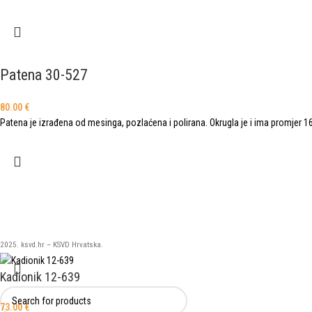
Patena 30-527
80.00
€
Patena je izrađena od mesinga, pozlaćena i polirana. Okrugla je i ima promjer 16 
2025. ksvd.hr – KSVD Hrvatska.
Kadionik 12-639
73.00
€