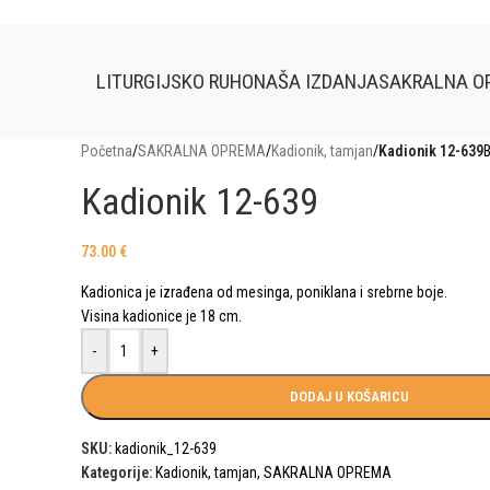
LITURGIJSKO RUHO
NAŠA IZDANJA
SAKRALNA O
Početna
/
SAKRALNA OPREMA
/
Kadionik, tamjan
/
Kadionik 12-639
B
Kadionik 12-639
73.00
€
Kadionica je izrađena od mesinga, poniklana i srebrne boje.
Visina kadionice je 18 cm.
-
+
DODAJ U KOŠARICU
SKU:
kadionik_12-639
Kategorije:
Kadionik, tamjan
,
SAKRALNA OPREMA