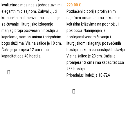
kvalitetnog mesinga s jednostavnim i
220.00
€
elegantnim dizajnom. Zahvaljujući
Pozlaćeni ciborij s profinjenim
kompaktnim dimenzijama idealan je
reljefnim ornamentima i ukrasnim
za čuvanje i liturgijsko izlaganje
keltskim križevima na podnožju i
manjeg broja posvećenih hostija u
poklopcu. Namijenjen je
kapelama, samostanima i prigodnim
dostojanstvenom čuvanju i
bogoslužjima. Visina šalice je 10 cm.
liturgijskom izlaganju posvećenih
Čaša je promjera 12 cm i ima
hostija tijekom euharistijskih slavlja.
kapacitet cca 40 hostija.
Visina šalice je 23 cm. Čaša je
promjera 12 cm i ima kapacitet cca
235 hostija.
Pripadajući kalež je 10-724