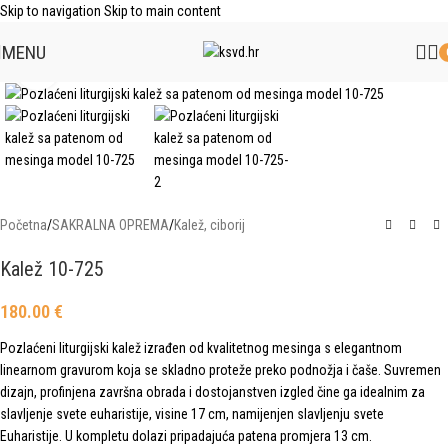
Skip to navigation
Skip to main content
MENU
Click to enlarge
Početna
/
SAKRALNA OPREMA
/
Kalež, ciborij
Kalež 10-725
180.00
€
Pozlaćeni liturgijski kalež izrađen od kvalitetnog mesinga s elegantnom
linearnom gravurom koja se skladno proteže preko podnožja i čaše. Suvremen
dizajn, profinjena završna obrada i dostojanstven izgled čine ga idealnim za
slavljenje svete euharistije, visine 17 cm, namijenjen slavljenju svete
Euharistije. U kompletu dolazi pripadajuća patena promjera 13 cm.