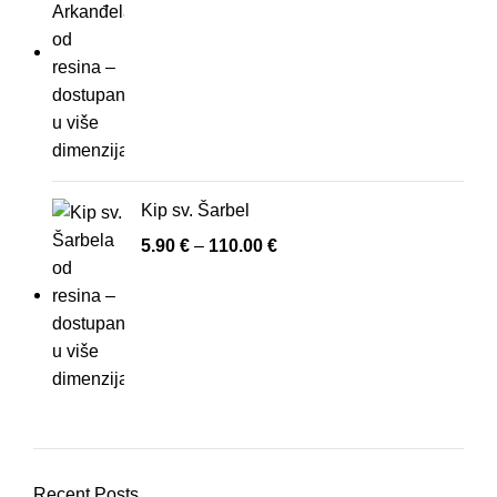
Kip sv. Šarbel
5.90
€
–
110.00
€
Recent Posts