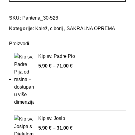
SKU:
Pantena_30-526
Kategorije:
Kalež, ciborij
,
SAKRALNA OPREMA
Proizvodi
Kip sv. Padre Pio
5.90
€
–
71.00
€
Kip sv. Josip
5.90
€
–
31.00
€