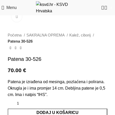
Menu
0
Click to enlarge
Početna
SAKRALNA OPREMA
Kalež, ciborij
Patena 30-526
Patena 30-526
70.00
€
Patena je izrađena od mesinga, pozlaćena i polirana.
Okrugla je i ima promjer 14 cm. Debljina patene je 0,5
cm. Ima i natpis “IHS”.
DODAJ U KOŠARICU