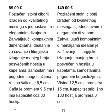
89.00
€
149.00
€
Pozlaćeni stolni ciborij
Pozlaćeni stolni ciborij
izrađen od kvalitetnog
izrađen od kvalitetnog
mesinga s jednostavnim i
mesinga s jednostavnim i
elegantnim dizajnom.
elegantnim dizajnom.
Zahvaljujući kompaktnim
Zahvaljujući kompaktnim
Ci
dimenzijama idealan je
dimenzijama idealan je
za čuvanje i liturgijsko
za čuvanje i liturgijsko
90
izlaganje manjeg broja
izlaganje manjeg broja
Cib
posvećenih hostija u
posvećenih hostija u
poz
kapelama, samostanima i
kapelama, samostanima i
pro
prigodnim bogoslužjima.
prigodnim bogoslužjima.
sre
Visina šalice je 6,5 cm.
Visine 12,5 cm i promjera
ukr
Čaša je promjera 9,5 cm i
15 cm. Kapacitet približno
flo
ima kapacitet cca 30
130 hostija promjera 3
Nam
hostija.
cm.
dos
i l