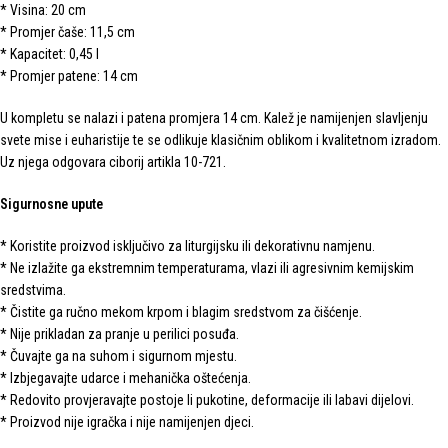
* Visina: 20 cm
* Promjer čaše: 11,5 cm
* Kapacitet: 0,45 l
* Promjer patene: 14 cm
U kompletu se nalazi i patena promjera 14 cm. Kalež je namijenjen slavljenju
svete mise i euharistije te se odlikuje klasičnim oblikom i kvalitetnom izradom.
Uz njega odgovara ciborij artikla 10-721.
Sigurnosne upute
* Koristite proizvod isključivo za liturgijsku ili dekorativnu namjenu.
* Ne izlažite ga ekstremnim temperaturama, vlazi ili agresivnim kemijskim
sredstvima.
* Čistite ga ručno mekom krpom i blagim sredstvom za čišćenje.
* Nije prikladan za pranje u perilici posuđa.
* Čuvajte ga na suhom i sigurnom mjestu.
* Izbjegavajte udarce i mehanička oštećenja.
* Redovito provjeravajte postoje li pukotine, deformacije ili labavi dijelovi.
* Proizvod nije igračka i nije namijenjen djeci.