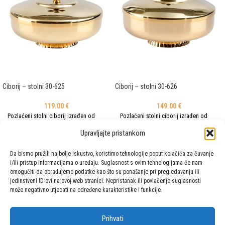
Ciborij – stolni 30-625
Ciborij – stolni 30-626
119.00
€
149.00
€
Pozlaćeni stolni ciborij izrađen od
Pozlaćeni stolni ciborij izrađen od
kvalitetnog mesinga s jednostavnim i
kvalitetnog mesinga s jednostavnim i
Upravljajte pristankom
elegantnim dizajnom. Zahvaljujući
elegantnim dizajnom. Zahvaljujući
kompaktnim dimenzijama idealan je
kompaktnim dimenzijama idealan je
Da bismo pružili najbolje iskustvo, koristimo tehnologije poput kolačića za čuvanje
za čuvanje i liturgijsko izlaganje
za čuvanje i liturgijsko izlaganje
i/ili pristup informacijama o uređaju. Suglasnost s ovim tehnologijama će nam
manjeg broja posvećenih hostija u
manjeg broja posvećenih hostija u
omogućiti da obrađujemo podatke kao što su ponašanje pri pregledavanju ili
kapelama, samostanima i prigodnim
kapelama, samostanima i prigodnim
jedinstveni ID-ovi na ovoj web stranici. Nepristanak ili povlačenje suglasnosti
bogoslužjima. Visina šalice je 10 cm.
bogoslužjima. Visine 12,5 cm i
može negativno utjecati na određene karakteristike i funkcije.
Čaša je promjera 12 cm i ima
promjera 15 cm. Kapacitet približno
kapacitet cca 40 hostija.
130 hostija promjera 3 cm.
Prihvati