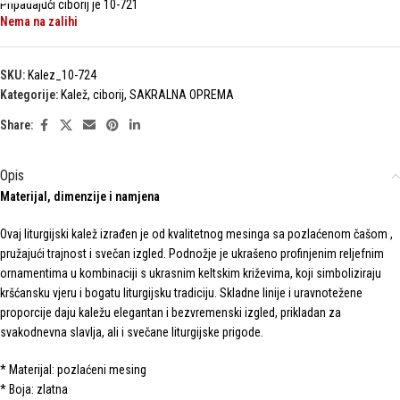
Pripadajući ciborij je 10-721
Nema na zalihi
SKU:
Kalez_10-724
Kategorije:
Kalež, ciborij
,
SAKRALNA OPREMA
Share:
Opis
Materijal, dimenzije i namjena
Ovaj liturgijski kalež izrađen je od kvalitetnog mesinga sa pozlaćenom čašom ,
pružajući trajnost i svečan izgled. Podnožje je ukrašeno profinjenim reljefnim
ornamentima u kombinaciji s ukrasnim keltskim križevima, koji simboliziraju
kršćansku vjeru i bogatu liturgijsku tradiciju. Skladne linije i uravnotežene
proporcije daju kaležu elegantan i bezvremenski izgled, prikladan za
svakodnevna slavlja, ali i svečane liturgijske prigode.
* Materijal: pozlaćeni mesing
* Boja: zlatna