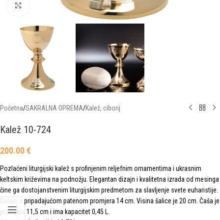
Click to enlarge
Početna
/
SAKRALNA OPREMA
/
Kalež, ciborij
Kalež 10-724
200.00
€
Pozlaćeni liturgijski kalež s profinjenim reljefnim ornamentima i ukrasnim
keltskim križevima na podnožju. Elegantan dizajn i kvalitetna izrada od mesinga
čine ga dostojanstvenim liturgijskim predmetom za slavljenje svete euharistije.
Dolazi s pripadajućom patenom promjera 14 cm. Visina šalice je 20 cm. Čaša je
promjera 11,5 cm i ima kapacitet 0,45 L.