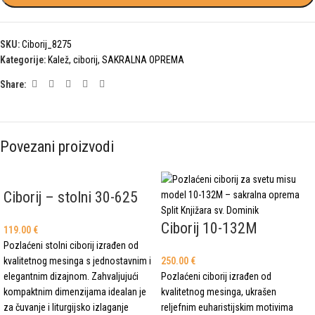
SKU:
Ciborij_8275
Kategorije:
Kalež, ciborij
,
SAKRALNA OPREMA
Share:
Povezani proizvodi
Ciborij – stolni 30-625
Ciborij 10-132M
119.00
€
Pozlaćeni stolni ciborij izrađen od
kvalitetnog mesinga s jednostavnim i
250.00
€
elegantnim dizajnom. Zahvaljujući
Pozlaćeni ciborij izrađen od
kompaktnim dimenzijama idealan je
kvalitetnog mesinga, ukrašen
za čuvanje i liturgijsko izlaganje
reljefnim euharistijskim motivima