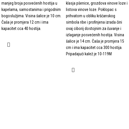
manjeg broja posvećenih hostija u
klasja pšenice, grozdova vinove loze i
kapelama, samostanima i prigodnim
listova vinove loze. Poklopac s
bogoslužjima. Visina šalice je 10 cm.
prihvatom u obliku kršćanskog
Čaša je promjera 12 cm i ima
simbola ribe i profinjena izrada čini
kapacitet cca 40 hostija.
ovaj ciborij dostojnim za čuvanje i
izlaganje posvećenih hostija. Visina
šalice je 14 cm. Čaša je promjera 15
cm i ima kapacitet cca 300 hostija.
Pripadajući kalež je 10-119M