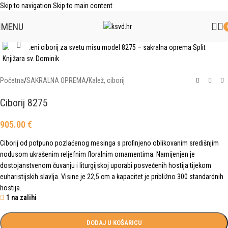
Skip to navigation
Skip to main content
MENU
Click to enlarge
Početna
/
SAKRALNA OPREMA
/
Kalež, ciborij
Ciborij 8275
905.00
€
Ciborij od potpuno pozlaćenog mesinga s profinjeno oblikovanim središnjim
nodusom ukrašenim reljefnim floralnim ornamentima. Namijenjen je
dostojanstvenom čuvanju i liturgijskoj uporabi posvećenih hostija tijekom
euharistijskih slavlja. Visine je 22,5 cm a kapacitet je približno 300 standardnih
hostija.
1 na zalihi
DODAJ U KOŠARICU