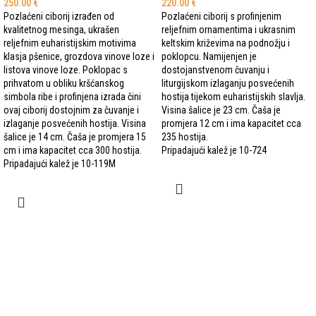
250.00
€
220.00
€
Pozlaćeni ciborij izrađen od
Pozlaćeni ciborij s profinjenim
kvalitetnog mesinga, ukrašen
reljefnim ornamentima i ukrasnim
reljefnim euharistijskim motivima
keltskim križevima na podnožju i
klasja pšenice, grozdova vinove loze i
poklopcu. Namijenjen je
listova vinove loze. Poklopac s
dostojanstvenom čuvanju i
prihvatom u obliku kršćanskog
liturgijskom izlaganju posvećenih
simbola ribe i profinjena izrada čini
hostija tijekom euharistijskih slavlja.
ovaj ciborij dostojnim za čuvanje i
Visina šalice je 23 cm. Čaša je
izlaganje posvećenih hostija. Visina
promjera 12 cm i ima kapacitet cca
šalice je 14 cm. Čaša je promjera 15
235 hostija.
cm i ima kapacitet cca 300 hostija.
Pripadajući kalež je 10-724
Pripadajući kalež je 10-119M