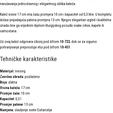
narušavanja jednostavnog i elegantnog oblika kaleža.
Kalež visine 17 cm ima čašu promjera 10 cm i kapacitet od 0,3 litre. U kompletu
dolazi pripadajuća patena promjera 13 cm. Njegov elegantan izgled i kvalitetna
izrada čine ga vrijednim dijelom liturgijskog posuđa svake crkve, kapele ili
samostana.
Uz ovaj kalež odgovara ciborij pod šifrom
10-722
, dok se za sigurno
pohranjivanje preporučuje etui pod šifrom
10-451
.
Tehničke karakteristike
Materijal:
mesing
Završna obrada:
pozlaćeno
Boja:
zlatna
Visina kaleža:
17 cm
Promjer čaše:
10 cm
Kapacitet:
0,3 l
Promjer patene:
13 cm
Namjena:
slavljenje svete Euharistije