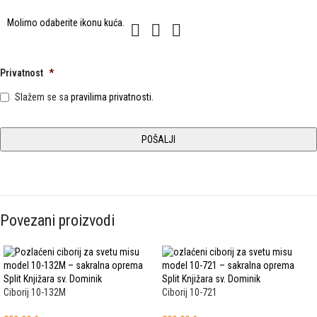
Molimo
Molimo odaberite ikonu
kuća
.
1
2
3
odaberite
ikonu
kuća.
Privatnost
*
Slažem se sa
pravilima privatnosti.
Povezani proizvodi
Ciborij 10-132M
Ciborij 10-721