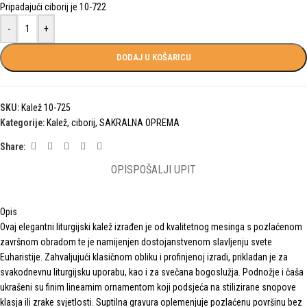
Pripadajući ciborij je 10-722
-
+
DODAJ U KOŠARICU
SKU:
Kalež 10-725
Kategorije:
Kalež, ciborij
,
SAKRALNA OPREMA
Share:
OPIS
POŠALJI UPIT
Opis
Ovaj elegantni liturgijski kalež izrađen je od kvalitetnog mesinga s pozlaćenom
završnom obradom te je namijenjen dostojanstvenom slavljenju svete
Euharistije. Zahvaljujući klasičnom obliku i profinjenoj izradi, prikladan je za
svakodnevnu liturgijsku uporabu, kao i za svečana bogoslužja. Podnožje i čaša
ukrašeni su finim linearnim ornamentom koji podsjeća na stilizirane snopove
klasja ili zrake svjetlosti. Suptilna gravura oplemenjuje pozlaćenu površinu bez