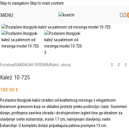
Skip to navigation
Skip to main content
MENU
Click to enlarge
Početna
/
SAKRALNA OPREMA
/
Kalež, ciborij
Kalež 10-725
180.00
€
Pozlaćeni liturgijski kalež izrađen od kvalitetnog mesinga s elegantnom
linearnom gravurom koja se skladno proteže preko podnožja i čaše. Suvremen
dizajn, profinjena završna obrada i dostojanstven izgled čine ga idealnim za
slavljenje svete euharistije, visine 17 cm, namijenjen slavljenju svete
Euharistije. U kompletu dolazi pripadajuća patena promjera 13 cm.