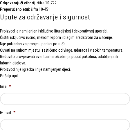
Odgovarajući ciborij:
šifra 10-722
Preporučeno etui:
šifra 10-451
Upute za održavanje i sigurnost
Proizvod je namijenjen isključivo liturgijskoj i dekorativnoj uporabi.
Čistiti isključivo ručno, mekom krpom i blagim sredstvom za čišćenje.
Nije prikladan za pranje u perilici posuđa.
Čuvati na suhom mjestu, zaštićeno od vlage, udaraca i visokih temperatura.
Redovito provjeravati eventualna oštećenja poput pukotina, udubljenja ili
labavih dijelova.
Proizvod nije igračka i nije namijenjen djeci.
Pošalji upit
Ime
*
E-mail
*