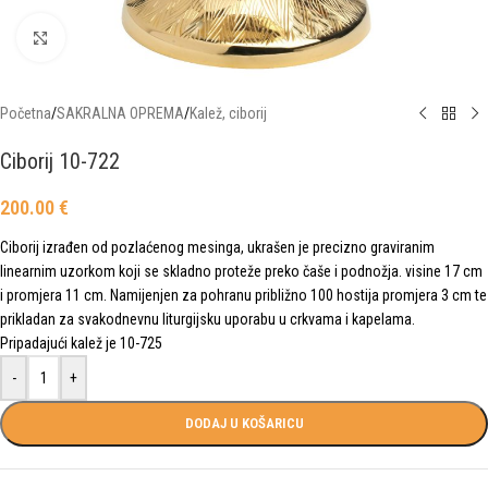
Click to enlarge
Početna
/
SAKRALNA OPREMA
/
Kalež, ciborij
Ciborij 10-722
200.00
€
Ciborij izrađen od pozlaćenog mesinga, ukrašen je precizno graviranim
linearnim uzorkom koji se skladno proteže preko čaše i podnožja. visine 17 cm
i promjera 11 cm. Namijenjen za pohranu približno 100 hostija promjera 3 cm te
prikladan za svakodnevnu liturgijsku uporabu u crkvama i kapelama.
Pripadajući kalež je 10-725
-
+
DODAJ U KOŠARICU