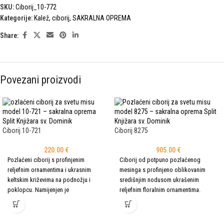
SKU:
Ciborij_10-772
Kategorije:
Kalež, ciborij
,
SAKRALNA OPREMA
Share:
Povezani proizvodi
Ciborij 10-721
Ciborij 8275
220.00
€
905.00
€
Pozlaćeni ciborij s profinjenim
Ciborij od potpuno pozlaćenog
reljefnim ornamentima i ukrasnim
mesinga s profinjeno oblikovanim
keltskim križevima na podnožju i
središnjim nodusom ukrašenim
poklopcu. Namijenjen je
reljefnim floralnim ornamentima.
dostojanstvenom čuvanju i
Namijenjen je dostojanstvenom
liturgijskom izlaganju posvećenih
čuvanju i liturgijskoj uporabi
hostija tijekom euharistijskih slavlja.
posvećenih hostija tijekom