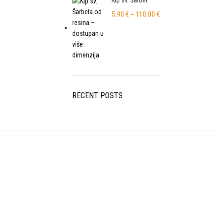
Kip sv. Šarbel
5.90
€
–
110.00
€
RECENT POSTS