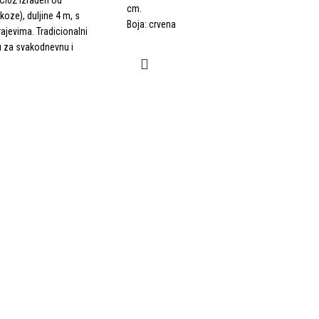
cm.
koze), duljine 4 m, s
Boja: crvena
ajevima. Tradicionalni
bu za svakodnevnu i