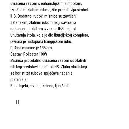
ukrašena vezom s euharistijskim simbolom,
izrađenim zlatnim nitima, što predstavlja simbol
IHS. Dodatno, rubovi misnice su završeni
satenskim, zlatnim rubom, koji savršeno
nadopunjuje zlatom izvezeni IHS simbol.
Unutarnja štola, koja je dio liturgijskog kompleta,
izvrsna je nadopuna liturgijskom ruhu.
Dužina misnice je 135 cm.
Sastav: Poliester 100%
Misnica je dodatno ukrašena vezom od zlatnih
niti koji predstavlja simbol IHS. Zlatni obrub koji
Misnica KOR
se koristi za rubove sprječava habanje
materijala.
490.00
€
Boje: bijela, crvena, zelena, ljubičasta
Misnica od glatke 
vezom. Cijela je 
ukrasima.
- unutarnja štola u
- Završetak ovratn
Dužina misnice je 
Sastav: Poliester 