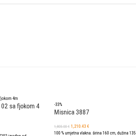
-33%
 02 sa fjokom 4
Misnica 3887
1,210.43
€
1,805.00
€
100 % umjetna vlakna. širina 160 cm, dužina 135
BCI02 izrađen od