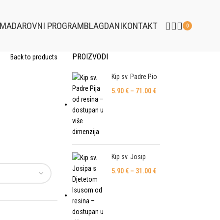
EMA
DAROVNI PROGRAM
BLAGDANI
KONTAKT
0
PROIZVODI
Back to products
Kip sv. Padre Pio
5.90
€
–
71.00
€
Kip sv. Josip
5.90
€
–
31.00
€