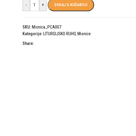
-
+
DODAJ U KOŠARICU
SKU:
Misnica_PCA007
Kategorije:
LITURGIJSKO RUHO
,
Misnice
Share: