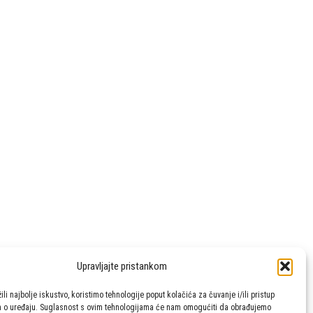
Boje: bijela
Upravljajte pristankom
li najbolje iskustvo, koristimo tehnologije poput kolačića za čuvanje i/ili pristup
a o uređaju. Suglasnost s ovim tehnologijama će nam omogućiti da obrađujemo