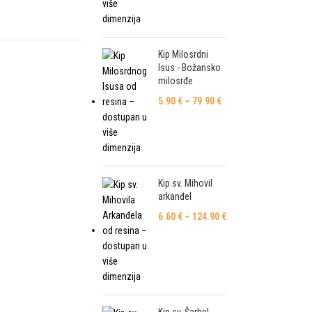
Kip Milosrdni
Isus - Božansko
milosrđe
5.90
€
–
79.90
€
Kip sv. Mihovil
arkanđel
6.60
€
–
124.90
€