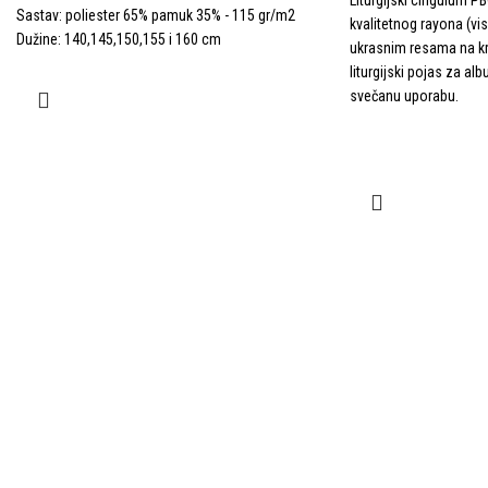
Sastav: poliester 65% pamuk 35% - 115 gr/m2
kvalitetnog rayona (vis
Dužine: 140,145,150,155 i 160 cm
ukrasnim resama na kr
liturgijski pojas za al
svečanu uporabu.