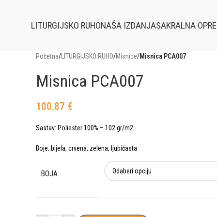
LITURGIJSKO RUHO
NAŠA IZDANJA
SAKRALNA OPR
Početna
/
LITURGIJSKO RUHO
/
Misnice
/
Misnica PCA007
Misnica PCA007
100.87
€
Sastav: Poliester 100% – 102 gr/m2
Boje: bijela, crvena, zelena, ljubičasta
BOJA