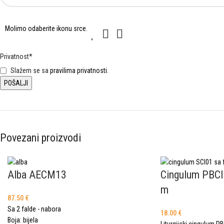
Molimo
Molimo odaberite ikonu
srce
.
1
2
3
odaberite
ikonu
Privatnost
*
srce.
Slažem se sa
pravilima privatnosti.
Povezani proizvodi
Alba AECM13
Cingulum PBCI
m
87.50
€
Sa 2 falde - nabora
18.00
€
Boja: bijela
Liturgijski cingulum P