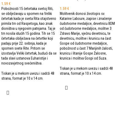
1.59
€
Pobožnosti 15 četvrtaka svetoj Riti,
1.59
€
se obilježavaju u spomen na Veliki
Molitvenik donosi životopis sv.
četvrtak kada je sveta Rita otajstveno
Katarine Laboure, zapise i značenje
primila trn od Raspetoga, kao znak
čudotvorne medaljice, devetnicu BDM
dioništva u njegovim patnjama. Taj je
od čudotvorne medaljice, molitve 3
trn nosila idućih 15 godina. Tih se 15
Zdravo Marije, vječnu devetnicu, te
četvrtaka obilježava na četvrtke koji
devetnicu, molitve i krunicu na čast
padaju prije 22. svibnja, kada je
Gospe od čudotvorne medaljice,
spomen svete Rite. Pritom se
pobožnost u čast 7 Marijinih žalosti,
izostavlja Veliki četvrtak, budući da se
krunicu i litanije Gospe Žalosne,
tada slavi ustanova Euharistije i
krunica i molitva Gospi od Suza.
novozavjetnog svećeništva.
Tiskan je u mekom uvezu i sadrži 48
Tiskan je u mekom uvezu i sadrži 48
strana, format je 10 x 14 cm.
strana, format je 10 x 14 cm.