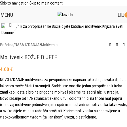
Skip to navigation
Skip to main content
MENU
Click to enlarge
Početna
/
NAŠA IZDANJA
/
Molitvenici
Molitvenik BOŽJE DIJETE
4.00
€
NOVO IZDANJE molitvenika za prvopričesnike napisan tako da ga svako dijete s
lakoćom može čitati i razumjeti. Sadrži sve ono što jedan prvopričesnik treba
znati kao i ostale brojne prigodne molitve i pjesme, te sadrži niz ilustracija.
Novo izdanje od 176 stranica tiskano u full color tehnici na finom mat papiru
čine ovaj molitvenik jedinstvenijim i opširnijim od većine molitvenika takve vrste,
a svako dijete će ga s radošću pročitati. Korice molitvenika su napravljene u
visokokvalitetnom tvrdom (talijanskom) uvezu, plastificirane.