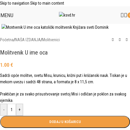
Skip to navigation
Skip to main content
MENU
Click to enlarge
Početna
/
NAŠA IZDANJA
/
Molitvenici
Molitvenik U ime oca
1.00
€
Sadrži opće molitve, svetu Misu, krunicu, križni put i kršćanski nauk. Tiskan je u
mekom uvezu i sadrži 48 strana, a formata je 8 x 11,5 cm.
Praktičan je za svako prisustvovanje svetoj Misi i odličan je poklon za svakog
vjernika.
-
+
DODAJ U KOŠARICU