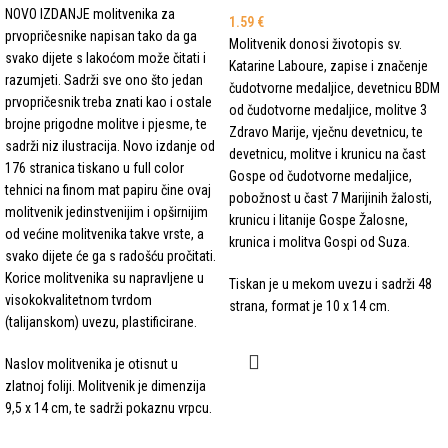
NOVO IZDANJE molitvenika za
1.59
€
prvopričesnike napisan tako da ga
Molitvenik donosi životopis sv.
svako dijete s lakoćom može čitati i
Katarine Laboure, zapise i značenje
razumjeti. Sadrži sve ono što jedan
čudotvorne medaljice, devetnicu BDM
prvopričesnik treba znati kao i ostale
od čudotvorne medaljice, molitve 3
brojne prigodne molitve i pjesme, te
Zdravo Marije, vječnu devetnicu, te
sadrži niz ilustracija. Novo izdanje od
devetnicu, molitve i krunicu na čast
176 stranica tiskano u full color
Gospe od čudotvorne medaljice,
tehnici na finom mat papiru čine ovaj
pobožnost u čast 7 Marijinih žalosti,
molitvenik jedinstvenijim i opširnijim
krunicu i litanije Gospe Žalosne,
od većine molitvenika takve vrste, a
krunica i molitva Gospi od Suza.
svako dijete će ga s radošću pročitati.
Korice molitvenika su napravljene u
Tiskan je u mekom uvezu i sadrži 48
visokokvalitetnom tvrdom
strana, format je 10 x 14 cm.
(talijanskom) uvezu, plastificirane.
Naslov molitvenika je otisnut u
zlatnoj foliji. Molitvenik je dimenzija
9,5 x 14 cm, te sadrži pokaznu vrpcu.