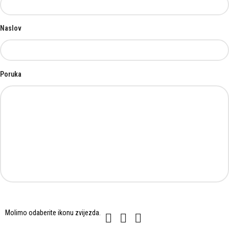
Naslov
Poruka
Molimo
Molimo odaberite ikonu
zvijezda
.
1
2
3
odaberite