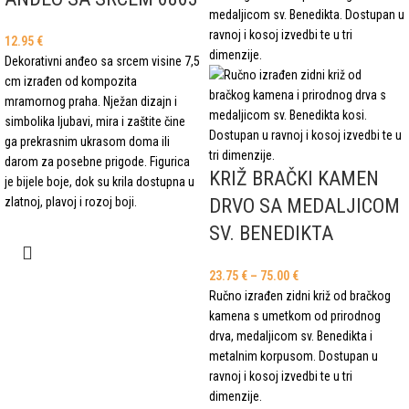
12.95
€
Dekorativni anđeo sa srcem visine 7,5
cm izrađen od kompozita
mramornog praha. Nježan dizajn i
simbolika ljubavi, mira i zaštite čine
ga prekrasnim ukrasom doma ili
darom za posebne prigode. Figurica
KRIŽ BRAČKI KAMEN
je bijele boje, dok su krila dostupna u
DRVO SA MEDALJICOM
zlatnoj, plavoj i rozoj boji.
SV. BENEDIKTA
23.75
€
–
75.00
€
Ručno izrađen zidni križ od bračkog
kamena s umetkom od prirodnog
drva, medaljicom sv. Benedikta i
metalnim korpusom. Dostupan u
ravnoj i kosoj izvedbi te u tri
dimenzije.