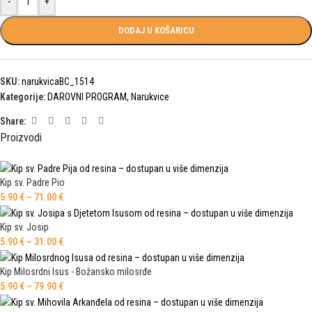
-
+
DODAJ U KOŠARICU
SKU:
narukvicaBC_1514
Kategorije:
DAROVNI PROGRAM
,
Narukvice
Share:
Proizvodi
Kip sv. Padre Pio
5.90
€
–
71.00
€
Kip sv. Josip
5.90
€
–
31.00
€
Kip Milosrdni Isus - Božansko milosrđe
5.90
€
–
79.90
€