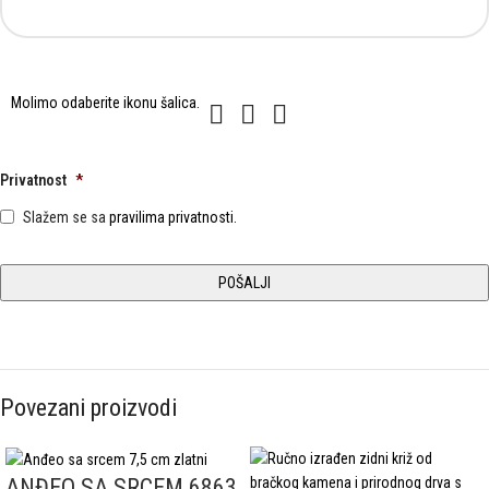
Molimo
Molimo odaberite ikonu
šalica
.
1
2
3
odaberite
ikonu
šalica.
Privatnost
*
Slažem se sa
pravilima privatnosti.
Povezani proizvodi
ANĐEO SA SRCEM 6863