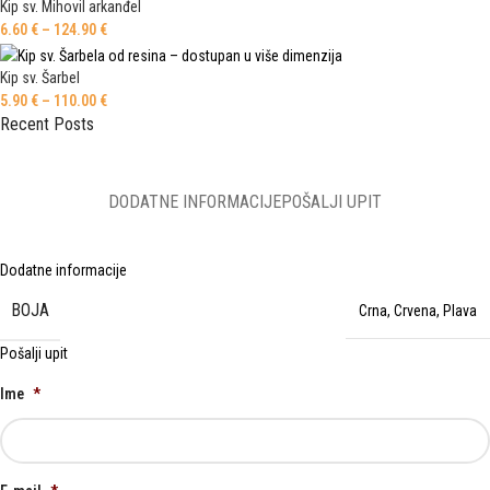
Kip sv. Mihovil arkanđel
6.60
€
–
124.90
€
Kip sv. Šarbel
5.90
€
–
110.00
€
Recent Posts
DODATNE INFORMACIJE
POŠALJI UPIT
Dodatne informacije
BOJA
Crna
,
Crvena
,
Plava
Pošalji upit
Ime
*