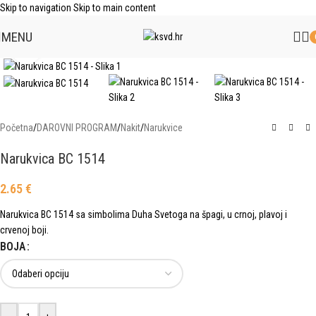
Skip to navigation
Skip to main content
MENU
Click to enlarge
Početna
/
DAROVNI PROGRAM
/
Nakit
/
Narukvice
Narukvica BC 1514
2.65
€
Narukvica BC 1514 sa simbolima Duha Svetoga na špagi, u crnoj, plavoj i
crvenoj boji.
BOJA