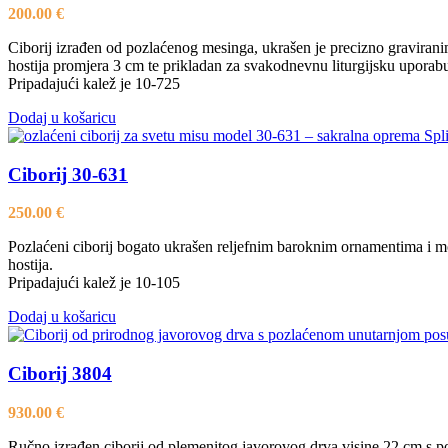
200.00
€
Ciborij izrađen od pozlaćenog mesinga, ukrašen je precizno graviran
hostija promjera 3 cm te prikladan za svakodnevnu liturgijsku upora
Pripadajući kalež je 10-725
Dodaj u košaricu
Ciborij 30-631
250.00
€
Pozlaćeni ciborij bogato ukrašen reljefnim baroknim ornamentima i mot
hostija.
Pripadajući kalež je 10-105
Dodaj u košaricu
Ciborij 3804
930.00
€
Ručno izrađen ciborij od plemenitog javorovog drva visine 22 cm s 