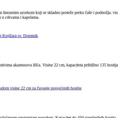
im linearnim uzorkom koji se skladno proteže preko čaše i podnožja. vi
bu u crkvama i kapelama.
ivima akantusova lišća. Visine 22 cm, kapaciteta približno 135 hostija
pozlaćenom unutarnjom posudom. Kapacitet do 450 standardnih hostija.