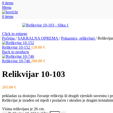
0
items
Menu
0
items
Click to enlarge
Početna
/
SAKRALNA OPREMA
/
Pokaznice, relikvijari
/
Relikvija
Relikvijar 10-152
120.00
€
Back to products
Relikvijar 10-746
200.00
€
Relikvijar 10-103
205.00
€
prikladan za dostojno čuvanje relikvija ili drugih vjerskih suvenira i 
Relikvijar je izrađen od mjedi i pozlaćen i ukrašen je dragim kristal
Visina relikvijara je 26 cm.