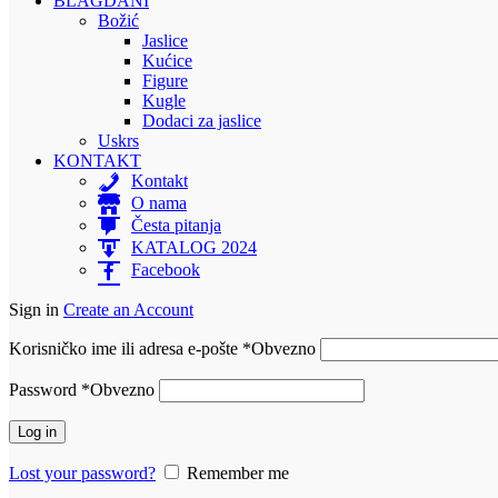
BLAGDANI
Božić
Jaslice
Kućice
Figure
Kugle
Dodaci za jaslice
Uskrs
KONTAKT
Kontakt
O nama
Česta pitanja
KATALOG 2024
Facebook
Sign in
Create an Account
Korisničko ime ili adresa e-pošte
*
Obvezno
Password
*
Obvezno
Log in
Lost your password?
Remember me