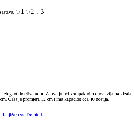
1
2
3
zastava.
m i elegantnim dizajnom. Zahvaljujući kompaktnim dimenzijama idealan j
cm. Čaša je promjera 12 cm i ima kapacitet cca 40 hostija.