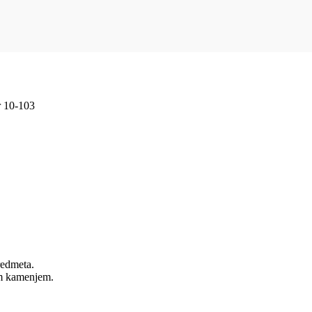
r 10-103
predmeta.
nim kamenjem.