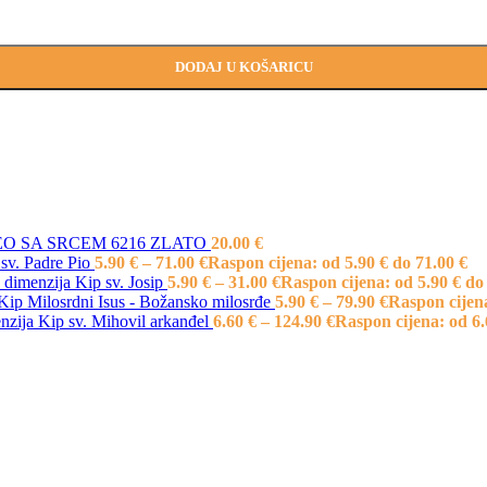
DODAJ U KOŠARICU
O SA SRCEM 6216 ZLATO
20.00
€
sv. Padre Pio
5.90
€
–
71.00
€
Raspon cijena: od 5.90 € do 71.00 €
Kip sv. Josip
5.90
€
–
31.00
€
Raspon cijena: od 5.90 € do
Kip Milosrdni Isus - Božansko milosrđe
5.90
€
–
79.90
€
Raspon cijena
Kip sv. Mihovil arkanđel
6.60
€
–
124.90
€
Raspon cijena: od 6.