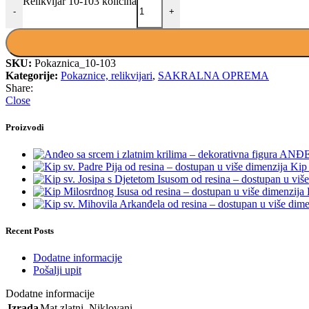
Relikvijar 10-103 količina
-
+
SKU:
Pokaznica_10-103
Kategorije:
Pokaznice, relikvijari
,
SAKRALNA OPREMA
Share:
Close
Proizvodi
ANĐE
Kip 
Recent Posts
Dodatne informacije
Pošalji upit
Dodatne informacije
Izrada
Mat zlatni
,
Niklovani