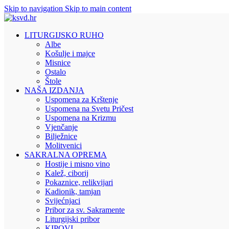
Skip to navigation
Skip to main content
LITURGIJSKO RUHO
Albe
Košulje i majce
Misnice
Ostalo
Štole
NAŠA IZDANJA
Uspomena za Krštenje
Uspomena na Svetu Pričest
Uspomena na Krizmu
Vjenčanje
Bilježnice
Molitvenici
SAKRALNA OPREMA
Hostije i misno vino
Kalež, ciborij
Pokaznice, relikvijari
Kadionik, tamjan
Svijećnjaci
Pribor za sv. Sakramente
Liturgijski pribor
KIPOVI