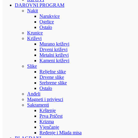
DAROVNI PROGRAM
Nakit
Narukvice
Ogrlice
Ostalo
Krunice
Križevi
Murano križevi
Drveni križevi
Metalni križevi
Kameni križevi
Slike
Reljefne slike
Drvene slike
Srebrene slike
Ostalo
Anđeli
Magneti i privjesci
Sakramenti
Krštenje
Prva Pričest
Krizma
Vjenčanje
Ređenje i Mlada misa