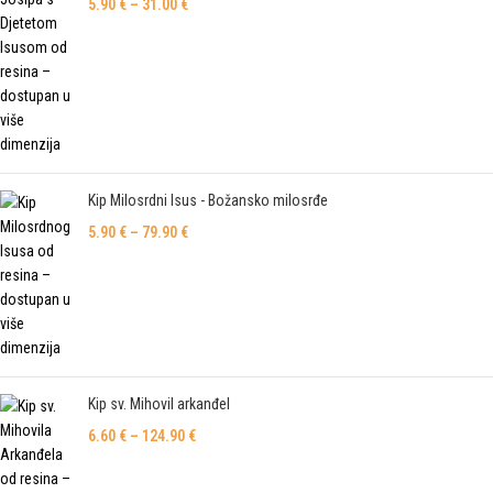
5.90
€
–
31.00
€
Kip Milosrdni Isus - Božansko milosrđe
5.90
€
–
79.90
€
Kip sv. Mihovil arkanđel
6.60
€
–
124.90
€