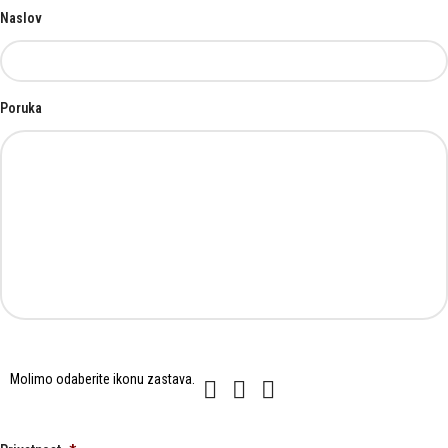
Naslov
Poruka
Molimo
Molimo odaberite ikonu
zastava
.
1
2
3
odaberite
ikonu
zastava.