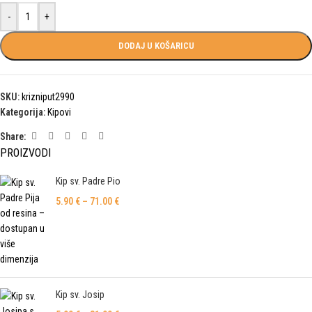
-
+
DODAJ U KOŠARICU
SKU:
krizniput2990
Kategorija:
Kipovi
Share:
PROIZVODI
Kip sv. Padre Pio
5.90
€
–
71.00
€
Kip sv. Josip