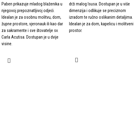
Paben prikazuje mladog blaženika u
drži malog Isusa. Dostupan je u više
njegovoj prepoznatljivoj odjeći.
dimenzija i odlikuje se preciznom
Idealan je za osobnu molitvu, dom,
izradom te ručno oslikanim detaljima.
župne prostore, vjeronauk ili kao dar
Idealan je za dom, kapelicu i molitveni
za sakramente i sve štovatelje sv.
prostor.
Carla Acutisa. Dostupan je u dvije
visine.