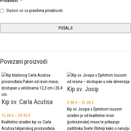
Privatnost
*
Slažem se sa
pravilima privatnosti.
Povezani proizvodi
Kip sv. Josip
Kip sv. Carla Acutisa
5.90
€
–
31.00
€
Kip sv. Josipa s Djetetom Isusom
15.60
€
–
29.90
€
izrađen je od kvalitetne resin
Kvalitetno izrađen kip sv. Carla
(polirezinske) mase te prikazuje
Acutisa talijanskog proizvođača
zaštitnika Svete Obitelji kako u naručju