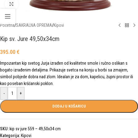
Click to enlarge
Početna
/
SAKRALNA OPREMA
/
Kipovi
Kip sv. Jure 49,50x34cm
395.00
€
Impozantan kip svetog Jurja izrađen od kvalitetne smole i ručno oslikan s
bogato izrađenim detaljima. Prikazuje svetca na konju u borbi sa zmajem,
simbol pobjede dobra nad zlom. Idealan je za dom, kapelicu, župni prostor ili
kao poseban kršćanski poklon.
-
+
DODAJ U KOŠARICU
SKU:
kip sv jure 559 – 49,50x34 cm
Kategorija:
Kipovi