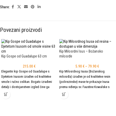
Share:
Povezani proizvodi
Kip Milosrdni Isus – Božansko
Kip Gospe od Guadalupe 63 cm
milosrđe
215.00
€
5.90
€
–
79.90
€
Elegantni kip Gospe od Guadalupe s
Kip Milosrdnog Isusa (Božanskog
Djetetom Isusom izrađen od kvalitetne
milosrđa) izrađen je od kvalitetne resin
smole i ručno oslikan. Bogato izrađeni
(polirezinske) mase te prikazuje Isusa
detalji i dostojanstven izgled čine ga
prema viđenju sv. Faustine Kowalske s
prikladnim za dom, kapelicu, župu ili kao
karakterističnim zrakama Božanskog
poseban kršćanski poklon.
milosrđa. Dostupan je u više dimenzija i
prikladan je za dom, kapelicu, crkvu i
molitveni prostor.