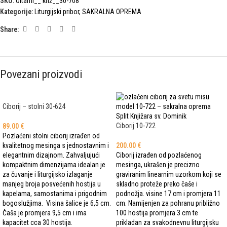
SKU:
Oltarni__ križ__30-708
Kategorije:
Liturgijski pribor
,
SAKRALNA OPREMA
Share:
Povezani proizvodi
Ciborij – stolni 30-624
Ciborij 10-722
89.00
€
Pozlaćeni stolni ciborij izrađen od
kvalitetnog mesinga s jednostavnim i
200.00
€
elegantnim dizajnom. Zahvaljujući
Ciborij izrađen od pozlaćenog
kompaktnim dimenzijama idealan je
mesinga, ukrašen je precizno
za čuvanje i liturgijsko izlaganje
graviranim linearnim uzorkom koji se
manjeg broja posvećenih hostija u
skladno proteže preko čaše i
kapelama, samostanima i prigodnim
podnožja. visine 17 cm i promjera 11
bogoslužjima. Visina šalice je 6,5 cm.
cm. Namijenjen za pohranu približno
Čaša je promjera 9,5 cm i ima
100 hostija promjera 3 cm te
kapacitet cca 30 hostija.
prikladan za svakodnevnu liturgijsku