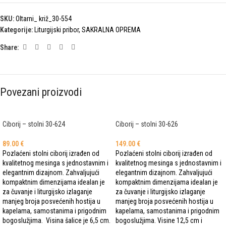
SKU:
Oltarni_ križ_30-554
Kategorije:
Liturgijski pribor
,
SAKRALNA OPREMA
Share:
Povezani proizvodi
Ciborij – stolni 30-624
Ciborij – stolni 30-626
89.00
€
149.00
€
Pozlaćeni stolni ciborij izrađen od
Pozlaćeni stolni ciborij izrađen od
kvalitetnog mesinga s jednostavnim i
kvalitetnog mesinga s jednostavnim i
elegantnim dizajnom. Zahvaljujući
elegantnim dizajnom. Zahvaljujući
kompaktnim dimenzijama idealan je
kompaktnim dimenzijama idealan je
za čuvanje i liturgijsko izlaganje
za čuvanje i liturgijsko izlaganje
manjeg broja posvećenih hostija u
manjeg broja posvećenih hostija u
kapelama, samostanima i prigodnim
kapelama, samostanima i prigodnim
bogoslužjima. Visina šalice je 6,5 cm.
bogoslužjima. Visine 12,5 cm i