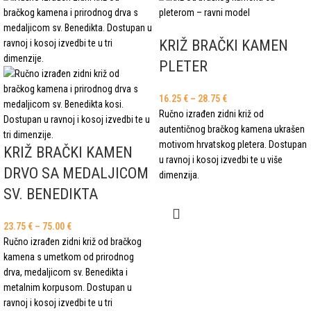
KRIŽ BRAČKI KAMEN
PLETER
16.25
€
–
28.75
€
Ručno izrađen zidni križ od
autentičnog bračkog kamena ukrašen
motivom hrvatskog pletera. Dostupan
KRIŽ BRAČKI KAMEN
u ravnoj i kosoj izvedbi te u više
DRVO SA MEDALJICOM
dimenzija.
SV. BENEDIKTA
23.75
€
–
75.00
€
Ručno izrađen zidni križ od bračkog
kamena s umetkom od prirodnog
drva, medaljicom sv. Benedikta i
metalnim korpusom. Dostupan u
ravnoj i kosoj izvedbi te u tri