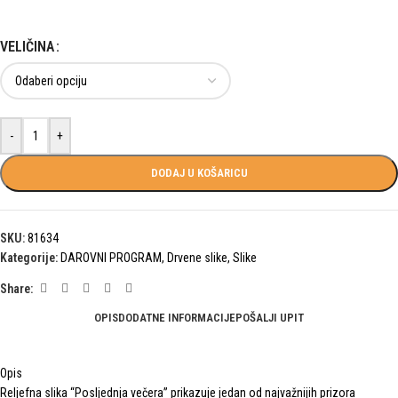
VELIČINA
-
+
DODAJ U KOŠARICU
SKU:
81634
Kategorije:
DAROVNI PROGRAM
,
Drvene slike
,
Slike
Share:
OPIS
DODATNE INFORMACIJE
POŠALJI UPIT
Opis
Reljefna slika “Posljednja večera” prikazuje jedan od najvažnijih prizora