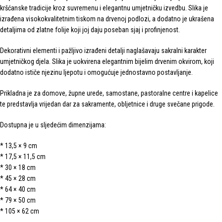
kršćanske tradicije kroz suvremenu i elegantnu umjetničku izvedbu. Slika je
izrađena visokokvalitetnim tiskom na drvenoj podlozi, a dodatno je ukrašena
detaljima od zlatne folije koji joj daju poseban sjaj i profinjenost.
Dekorativni elementi i pažljivo izrađeni detalji naglašavaju sakralni karakter
umjetničkog djela. Slika je uokvirena elegantnim bijelim drvenim okvirom, koji
dodatno ističe njezinu ljepotu i omogućuje jednostavno postavljanje.
Prikladna je za domove, župne urede, samostane, pastoralne centre i kapelice
te predstavlja vrijedan dar za sakramente, obljetnice i druge svečane prigode.
Dostupna je u sljedećim dimenzijama:
* 13,5 × 9 cm
* 17,5 × 11,5 cm
* 30 × 18 cm
* 45 × 28 cm
* 64 × 40 cm
* 79 × 50 cm
* 105 × 62 cm