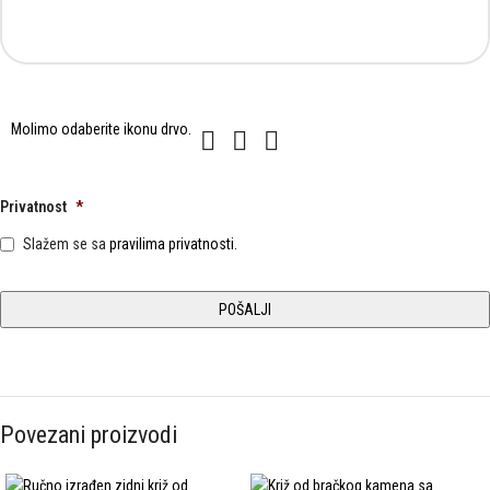
Molimo
Molimo odaberite ikonu
drvo
.
1
2
3
odaberite
ikonu
drvo.
Privatnost
*
Slažem se sa
pravilima privatnosti.
Povezani proizvodi