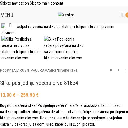
Skip to navigation
Skip to main content
MENU
Click to enlarge
Početna
/
DAROVNI PROGRAM
/
Slike
/
Drvene slike
Slika posljednja večera drvo 81634
13.90
€
–
259.90
€
Bogato ukrašena slika “Posljednja večera” izrađena visokokvalitetnim tiskom
na drvenoj podlozi, obogaćena detaljima od zlatne folije i uokvirena profinjenim
bijelim drvenim okvirom. Dostupna je u više dimenzija te predstavlja vrijednu
sakralnu dekoraciju za dom, ured, kapelicu ili župni prostor.