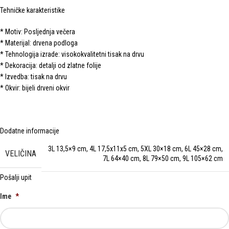
Tehničke karakteristike
* Motiv: Posljednja večera
* Materijal: drvena podloga
* Tehnologija izrade: visokokvalitetni tisak na drvu
* Dekoracija: detalji od zlatne folije
* Izvedba: tisak na drvu
* Okvir: bijeli drveni okvir
Dodatne informacije
3L 13,5×9 cm
,
4L 17,5x11x5 cm
,
5XL 30×18 cm
,
6L 45×28 cm
,
VELIČINA
7L 64×40 cm
,
8L 79×50 cm
,
9L 105×62 cm
Pošalji upit
Ime
*