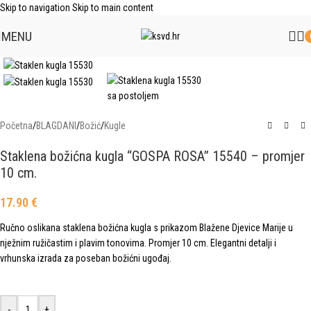
Skip to navigation
Skip to main content
MENU
Click to enlarge
Početna
/
BLAGDANI
/
Božić
/
Kugle
Staklena božićna kugla “GOSPA ROSA” 15540 – promjer
10 cm.
17.90
€
Ručno oslikana staklena božićna kugla s prikazom Blažene Djevice Marije u
nježnim ružičastim i plavim tonovima. Promjer 10 cm. Elegantni detalji i
vrhunska izrada za poseban božićni ugođaj.
-
+