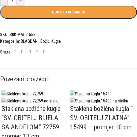
DODAJ U KOŠARICU
SKU:
SBK-MAD-15530
Kategorije:
BLAGDANI
,
Božić
,
Kugle
Share:
Povezani proizvodi
Staklena božićna kugla
Staklena božićna kugla “
“SV. OBITELJ BIJELA
SV. OBITELJ ZLATNA”
SA ANĐELOM” 72759 –
15499 – promjer 10 cm
promjer 10 cm