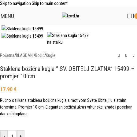
Skip to navigation
Skip to main content
MENU
Click to enlarge
Početna
/
BLAGDANI
/
Božić
/
Kugle
Staklena božićna kugla “ SV. OBITELJ ZLATNA” 15499 –
promjer 10 cm
17.90
€
Ručno oslikana staklena božićna kugla s motivom Svete Obitelji u zlatnim
tonovima. Promjer 10 cm. Elegantan božićni ukras vrhunske izrade i poseban
dar za blagdane.
-
+