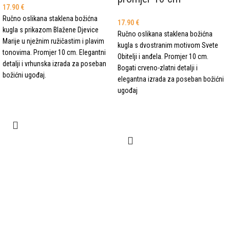
17.90
€
Ručno oslikana staklena božićna
17.90
€
kugla s prikazom Blažene Djevice
Ručno oslikana staklena božićna
Marije u nježnim ružičastim i plavim
kugla s dvostranim motivom Svete
tonovima. Promjer 10 cm. Elegantni
Obitelji i anđela. Promjer 10 cm.
detalji i vrhunska izrada za poseban
Bogati crveno-zlatni detalji i
božićni ugođaj.
elegantna izrada za poseban božićni
ugođaj