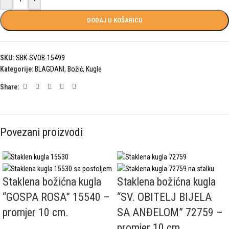
DODAJ U KOŠARICU
SKU:
SBK-SVOB-15499
Kategorije:
BLAGDANI
,
Božić
,
Kugle
Share:
Povezani proizvodi
Staklena božićna kugla
Staklena božićna kugla
“GOSPA ROSA” 15540 –
“SV. OBITELJ BIJELA
promjer 10 cm.
SA ANĐELOM” 72759 –
promjer 10 cm