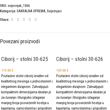
SKU:
svijecnjak_1066
Kategorije:
SAKRALNA OPREMA
,
Svijećnjaci
Share:
Povezani proizvodi
Ciborij – stolni 30-625
Ciborij – stolni 30-626
119.00
€
149.00
€
Pozlaćeni stolni ciborij izrađen od
Pozlaćeni stolni ciborij izrađen od
kvalitetnog mesinga s jednostavnim i
kvalitetnog mesinga s jednostavnim i
elegantnim dizajnom. Zahvaljujući
elegantnim dizajnom. Zahvaljujući
kompaktnim dimenzijama idealan je
kompaktnim dimenzijama idealan je
za čuvanje i liturgijsko izlaganje
za čuvanje i liturgijsko izlaganje
manjeg broja posvećenih hostija u
manjeg broja posvećenih hostija u
kapelama, samostanima i prigodnim
kapelama, samostanima i prigodnim