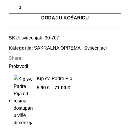
DODAJ U KOŠARICU
SKU:
svijecnjak_30-707
Kategorije:
SAKRALNA OPREMA
,
Svijećnjaci
Share:
Proizvodi
Kip sv. Padre Pio
5.90
€
–
71.00
€