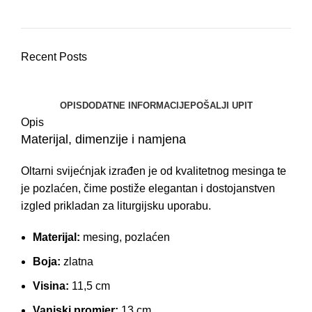
Recent Posts
OPIS
DODATNE INFORMACIJE
POŠALJI UPIT
Opis
Materijal, dimenzije i namjena
Oltarni svijećnjak izrađen je od kvalitetnog mesinga te
je pozlaćen, čime postiže elegantan i dostojanstven
izgled prikladan za liturgijsku uporabu.
Materijal:
mesing, pozlaćen
Boja:
zlatna
Visina:
11,5 cm
Vanjski promjer:
13 cm