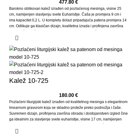
477.80
€
Barokno oblikovan kalež izrađen od pozlaćenog mesinga, visine 25
cm, namijenjen slavljenju svete Euharistije. Čaša je promjera 9 cm i
ima kapacitet 0,2 L. U kompletu dolazi pripadajuća patena promjera 14
cm. Odlikuje ga klasičan dizajn, kvalitetna izrada i profinjena završna
obrada, što ga čini prikladnim za svakodnevna i svečana liturgijska
slavlja. Pripadajući ciborij je 30-633
Kalež 10-725
180.00
€
Pozlaćeni liturgijski kalež izrađen od kvalitetnog mesinga s elegantnom
linearnom gravurom koja se skladno proteže preko podnožja i čaše.
Suvremen dizajn, profinjena završna obrada i dostojanstven izgled čine
ga idealnim za slavljenje svete euharistije, visine 17 cm, namijenjen
slavljenju svete Euharistije. U kompletu dolazi pripadajuća patena
promjera 13 cm. Pripadajući ciborij je 10-722