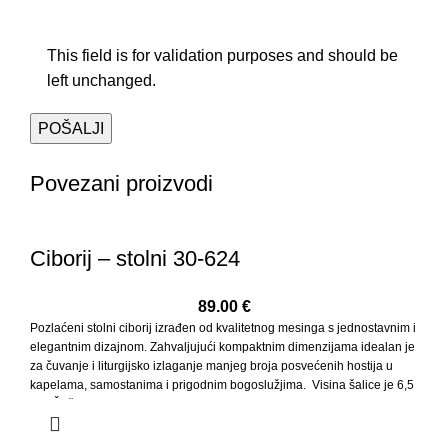
This field is for validation purposes and should be
left unchanged.
Povezani proizvodi
Ciborij – stolni 30-624
89.00
€
Pozlaćeni stolni ciborij izrađen od kvalitetnog mesinga s jednostavnim i
elegantnim dizajnom. Zahvaljujući kompaktnim dimenzijama idealan je
za čuvanje i liturgijsko izlaganje manjeg broja posvećenih hostija u
kapelama, samostanima i prigodnim bogoslužjima. Visina šalice je 6,5
cm. Čaša je promjera 9,5 cm i ima kapacitet cca 30 hostija.