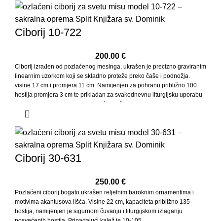
Ciborij 10-722
200.00
€
Ciborij izrađen od pozlaćenog mesinga, ukrašen je precizno graviranim
linearnim uzorkom koji se skladno proteže preko čaše i podnožja.
visine 17 cm i promjera 11 cm. Namijenjen za pohranu približno 100
hostija promjera 3 cm te prikladan za svakodnevnu liturgijsku uporabu
u crkvama i kapelama. Pripadajući kalež je 10-725
Ciborij 30-631
250.00
€
Pozlaćeni ciborij bogato ukrašen reljefnim baroknim ornamentima i
motivima akantusova lišća. Visine 22 cm, kapaciteta približno 135
hostija, namijenjen je sigurnom čuvanju i liturgijskom izlaganju
posvećenih hostija. Pripadajući kalež je 10-105