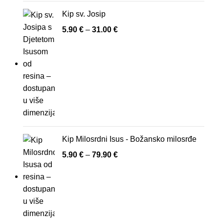
Kip sv. Josip
5.90
€
–
31.00
€
Kip Milosrdni Isus - Božansko milosrđe
5.90
€
–
79.90
€