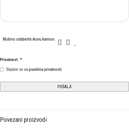
Molimo
Molimo odaberite ikonu
kamion
.
1
2
3
odaberite
ikonu
kamion.
Privatnost
*
Slažem se sa
pravilima privatnosti.
Povezani proizvodi