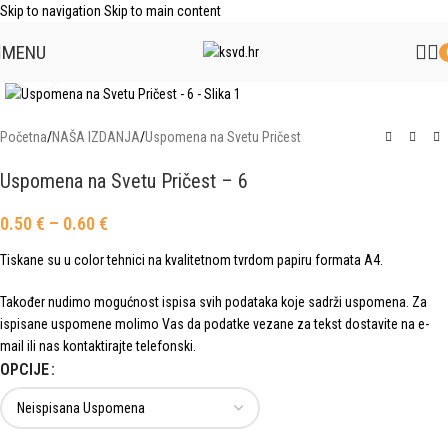
Skip to navigation
Skip to main content
MENU
Click to enlarge
Početna
/
NAŠA IZDANJA
/
Uspomena na Svetu Pričest
Uspomena na Svetu Pričest – 6
0.50
€
–
0.60
€
Tiskane su u color tehnici na kvalitetnom tvrdom papiru formata A4.
Također nudimo mogućnost ispisa svih podataka koje sadrži uspomena. Za
ispisane uspomene molimo Vas da podatke vezane za tekst dostavite na e-
mail ili nas kontaktirajte telefonski.
OPCIJE