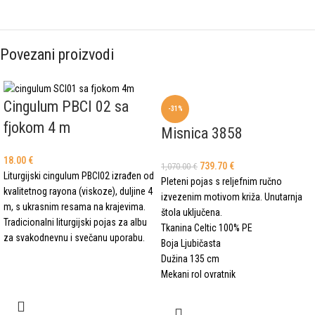
Povezani proizvodi
Cingulum PBCI 02 sa
-31%
fjokom 4 m
Misnica 3858
18.00
€
739.70
€
1,070.00
€
Liturgijski cingulum PBCI02 izrađen od
Pleteni pojas s reljefnim ručno
kvalitetnog rayona (viskoze), duljine 4
izvezenim motivom križa. Unutarnja
m, s ukrasnim resama na krajevima.
štola uključena.
Tradicionalni liturgijski pojas za albu
Tkanina Celtic 100% PE
za svakodnevnu i svečanu uporabu.
Boja Ljubičasta
Dužina 135 cm
Mekani rol ovratnik