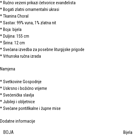
* Ručno vezeni prikazi četvorice evanđelista
* Bogati zlatni ornamentalni ukrasi
* Tkanina Choral
* Sastav: 99% vuna, 1% zlatna nit
* Boja: bijela
* Duljina: 155 cm
* Širina: 12 cm
* Svečana izvedba za posebne liturgijske prigode
* Vrhunska ručna izrada
Namjena
* Svetkovine Gospodnje
* Uskrsno i božićno vrijeme
* Svećenička slavlja
* Jubileji i obljetnice
* Svečane pontifikalne i župne mise
Dodatne informacije
BOJA
Bijela