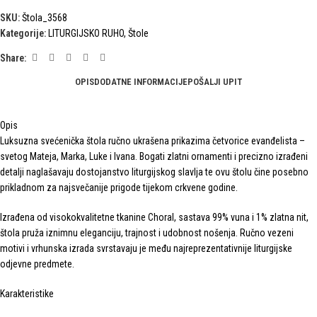
SKU:
Štola_3568
Kategorije:
LITURGIJSKO RUHO
,
Štole
Share:
OPIS
DODATNE INFORMACIJE
POŠALJI UPIT
Opis
Luksuzna svećenička štola ručno ukrašena prikazima četvorice evanđelista –
svetog Mateja, Marka, Luke i Ivana. Bogati zlatni ornamenti i precizno izrađeni
detalji naglašavaju dostojanstvo liturgijskog slavlja te ovu štolu čine posebno
prikladnom za najsvečanije prigode tijekom crkvene godine.
Izrađena od visokokvalitetne tkanine Choral, sastava 99% vuna i 1% zlatna nit,
štola pruža iznimnu eleganciju, trajnost i udobnost nošenja. Ručno vezeni
motivi i vrhunska izrada svrstavaju je među najreprezentativnije liturgijske
odjevne predmete.
Karakteristike