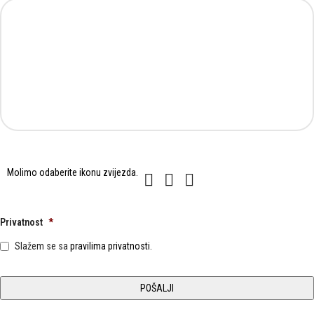
Molimo
Molimo odaberite ikonu
zvijezda
.
1
2
3
odaberite
ikonu
zvijezda.
Privatnost
*
Slažem se sa
pravilima privatnosti.