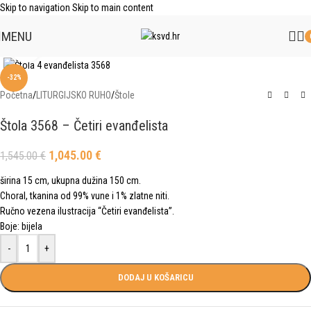
Skip to navigation
Skip to main content
MENU
Click to enlarge
-32%
Početna
/
LITURGIJSKO RUHO
/
Štole
Štola 3568 – Četiri evanđelista
1,045.00
€
1,545.00
€
širina 15 cm, ukupna dužina 150 cm.
Choral, tkanina od 99% vune i 1% zlatne niti.
Ručno vezena ilustracija “Četiri evanđelista”.
Boje: bijela
-
+
DODAJ U KOŠARICU