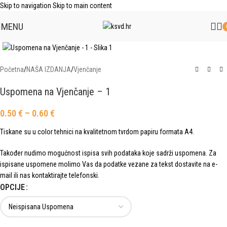
Skip to navigation
Skip to main content
MENU
Click to enlarge
Početna
/
NAŠA IZDANJA
/
Vjenčanje
Uspomena na Vjenčanje – 1
0.50
€
–
0.60
€
Tiskane su u color tehnici na kvalitetnom tvrdom papiru formata A4.
Također nudimo mogućnost ispisa svih podataka koje sadrži uspomena. Za
ispisane uspomene molimo Vas da podatke vezane za tekst dostavite na e-
mail ili nas kontaktirajte telefonski.
OPCIJE