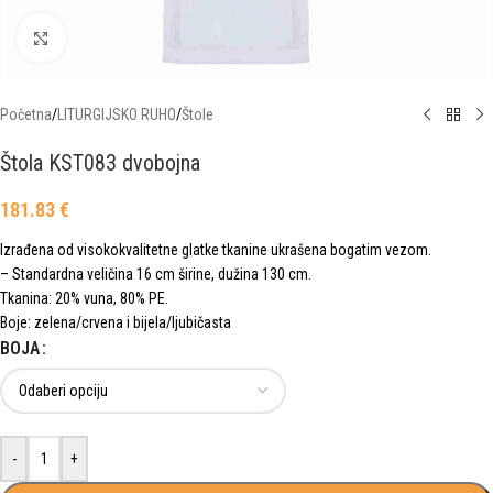
Click to enlarge
Početna
/
LITURGIJSKO RUHO
/
Štole
Štola KST083 dvobojna
181.83
€
Izrađena od visokokvalitetne glatke tkanine ukrašena bogatim vezom.
– Standardna veličina 16 cm širine, dužina 130 cm.
Tkanina: 20% vuna, 80% PE.
Boje: zelena/crvena i bijela/ljubičasta
BOJA
-
+