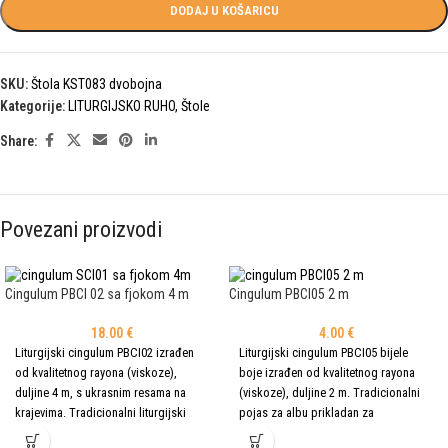
DODAJ U KOŠARICU
SKU:
Štola KST083 dvobojna
Kategorije:
LITURGIJSKO RUHO
,
Štole
Share:
Povezani proizvodi
Cingulum PBCI 02 sa fjokom 4 m
Cingulum PBCI05 2 m
18.00
€
4.00
€
Liturgijski cingulum PBCI02 izrađen
Liturgijski cingulum PBCI05 bijele
od kvalitetnog rayona (viskoze),
boje izrađen od kvalitetnog rayona
duljine 4 m, s ukrasnim resama na
(viskoze), duljine 2 m. Tradicionalni
krajevima. Tradicionalni liturgijski
pojas za albu prikladan za
pojas za albu za svakodnevnu i
svakodnevnu i svečanu liturgijsku