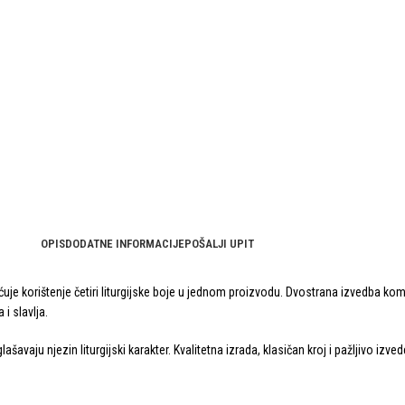
OPIS
DODATNE INFORMACIJE
POŠALJI UPIT
e korištenje četiri liturgijske boje u jednom proizvodu. Dvostrana izvedba kombi
 i slavlja.
vaju njezin liturgijski karakter. Kvalitetna izrada, klasičan kroj i pažljivo izve