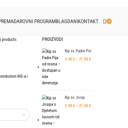
PREMA
DAROVNI PROGRAM
BLAGDANI
KONTAKT
0
items
PROIZVODI
o products
Kip sv. Padre Pio
5.90
€
–
71.00
€
 simbolom IHS-a i
Kip sv. Josip
5.90
€
–
31.00
€