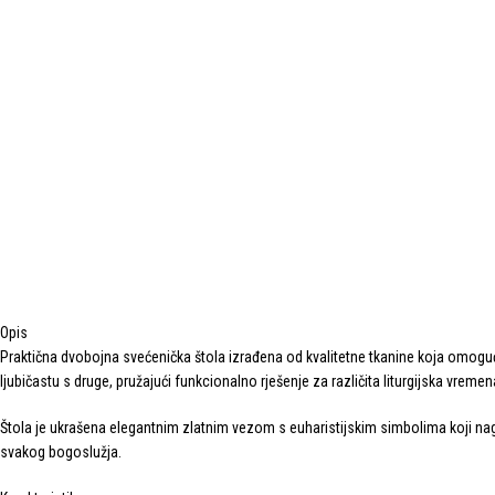
Opis
Praktična dvobojna svećenička štola izrađena od kvalitetne tkanine koja omogućuj
ljubičastu s druge, pružajući funkcionalno rješenje za različita liturgijska vremena
Štola je ukrašena elegantnim zlatnim vezom s euharistijskim simbolima koji naglaša
svakog bogoslužja.