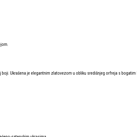
oj boji. Ukrašena je elegantnim zlatovezom u obliku središnjeg orfreja s bogati
zlaćeno-satenskim ukrasima.