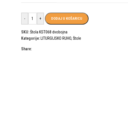
-
+
DODAJ U KOŠARICU
SKU:
Štola KST068 dvobojna
Kategorije:
LITURGIJSKO RUHO
,
Štole
Share: