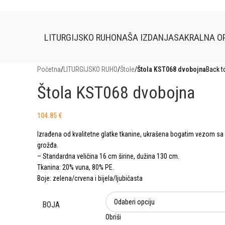
LITURGIJSKO RUHO
NAŠA IZDANJA
SAKRALNA O
Početna
/
LITURGIJSKO RUHO
/
Štole
/
Štola KST068 dvobojna
Back t
Štola KST068 dvobojna
104.85
€
Izrađena od kvalitetne glatke tkanine, ukrašena bogatim vezom sa
grožđa.
– Standardna veličina 16 cm širine, dužina 130 cm.
Tkanina: 20% vuna, 80% PE.
Boje: zelena/crvena i bijela/ljubičasta
BOJA
Obriši