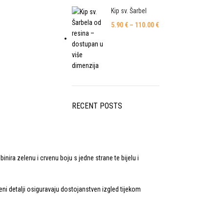
Kip sv. Šarbel
5.90
€
–
110.00
€
RECENT POSTS
nira zelenu i crvenu boju s jedne strane te bijelu i
deni detalji osiguravaju dostojanstven izgled tijekom