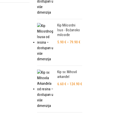
Kip Milosrdni
Isus - Božansko
milosrđe
5.90
€
–
79.90
€
Kip sv. Mihovil
arkanđel
6.60
€
–
124.90
€