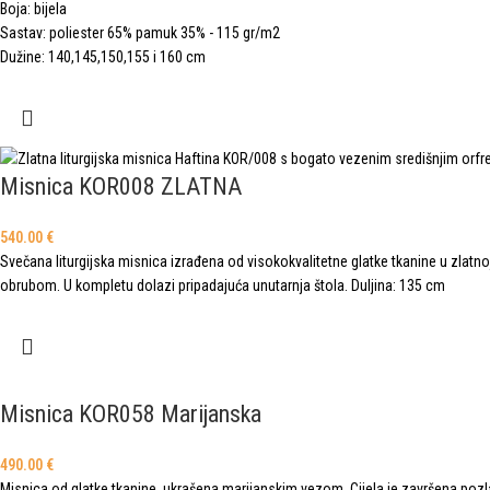
Boja: bijela
Sastav: poliester 65% pamuk 35% - 115 gr/m2
Dužine: 140,145,150,155 i 160 cm
Misnica KOR008 ZLATNA
540.00
€
Svečana liturgijska misnica izrađena od visokokvalitetne glatke tkanine u zlatn
obrubom. U kompletu dolazi pripadajuća unutarnja štola. Duljina: 135 cm
Misnica KOR058 Marijanska
490.00
€
Misnica od glatke tkanine, ukrašena marijanskim vezom. Cijela je završena po