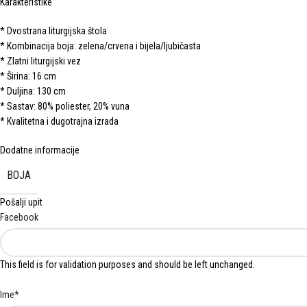
Karakteristike
* Dvostrana liturgijska štola
* Kombinacija boja: zelena/crvena i bijela/ljubičasta
* Zlatni liturgijski vez
* Širina: 16 cm
* Duljina: 130 cm
* Sastav: 80% poliester, 20% vuna
* Kvalitetna i dugotrajna izrada
Dodatne informacije
BOJA
Pošalji upit
Facebook
This field is for validation purposes and should be left unchanged.
Ime
*