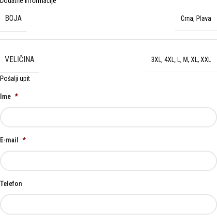
Dodatne informacije
BOJA
Crna
,
Plava
VELIČINA
3XL
,
4XL
,
L
,
M
,
XL
,
XXL
Pošalji upit
Ime
*
E-mail
*
Telefon