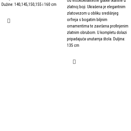
od visokokvalitetne glatke tkanine u
Dužine: 140,145,150,155 i 160 cm
zlatnoj boji. Ukrašena je elegantnim
zlatovezom u obliku središnjeg
orfreja s bogatim biljnim
ornamentima te završena profinjenim
zlatnim obrubom. U kompletu dolazi
pripadajuća unutarnja štola. Duljina:
135 cm