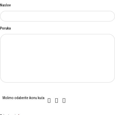
Naslov
Poruka
Molimo
Molimo odaberite ikonu
kuća
.
1
2
3
odaberite
ikonu
kuća.