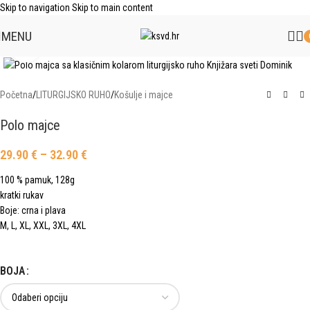
Skip to navigation
Skip to main content
MENU
Click to enlarge
Početna
/
LITURGIJSKO RUHO
/
Košulje i majce
Polo majce
29.90
€
–
32.90
€
100 % pamuk, 128g
kratki rukav
Boje: crna i plava
M, L, XL, XXL, 3XL, 4XL
BOJA