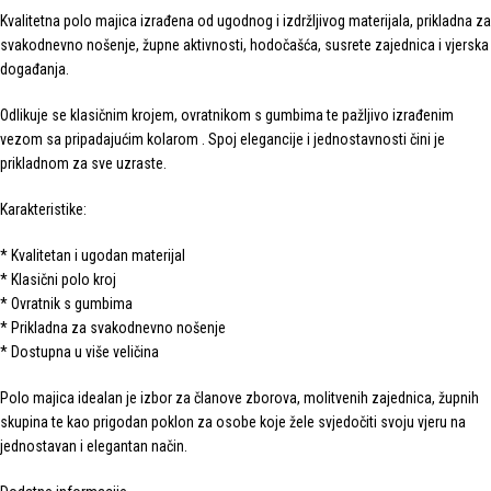
Kvalitetna polo majica izrađena od ugodnog i izdržljivog materijala, prikladna za
svakodnevno nošenje, župne aktivnosti, hodočašća, susrete zajednica i vjerska
događanja.
Odlikuje se klasičnim krojem, ovratnikom s gumbima te pažljivo izrađenim
vezom sa pripadajućim kolarom . Spoj elegancije i jednostavnosti čini je
prikladnom za sve uzraste.
Karakteristike:
* Kvalitetan i ugodan materijal
* Klasični polo kroj
* Ovratnik s gumbima
* Prikladna za svakodnevno nošenje
* Dostupna u više veličina
Polo majica idealan je izbor za članove zborova, molitvenih zajednica, župnih
skupina te kao prigodan poklon za osobe koje žele svjedočiti svoju vjeru na
jednostavan i elegantan način.