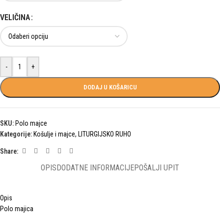
VELIČINA
-
+
DODAJ U KOŠARICU
SKU:
Polo majce
Kategorije:
Košulje i majce
,
LITURGIJSKO RUHO
Share:
OPIS
DODATNE INFORMACIJE
POŠALJI UPIT
Opis
Polo majica