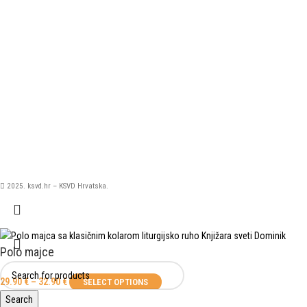
2025. ksvd.hr – KSVD Hrvatska.
Polo majce
29.90
€
–
32.90
€
SELECT OPTIONS
Search